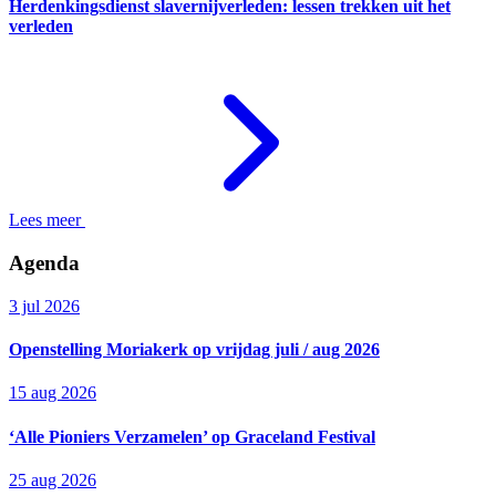
Herdenkingsdienst slavernijverleden: lessen trekken uit het
verleden
Lees meer
Agenda
3 jul 2026
Openstelling Moriakerk op vrijdag juli / aug 2026
15 aug 2026
‘Alle Pioniers Verzamelen’ op Graceland Festival
25 aug 2026