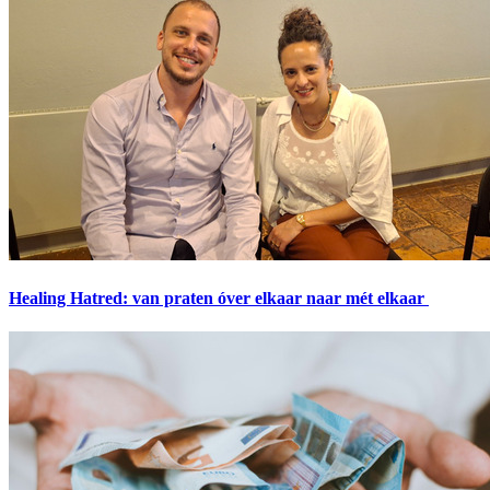
Healing Hatred: van praten óver elkaar naar mét elkaar