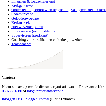
Financiën & fondsenwerving
Kerkgebouwen
Ondersteuning, opbouw en begeleiding van gemeenten en ker
Communicatie
Geloofsopvoeding
Kerkmuziek
Nieuw Kerkelijk Peil
Supervisoren (niet predikant)
Supervisoren (predikant)
Coaching voor predikanten en kerkelijk werkers
Teamcoaches
Vragen?
Neem contact op met de dienstenorganisatie van de Protestantse Kerk
030-8801880
of
info@protestantsekerk.nl
Inloggen Fris
|
Inloggen Portaal
(LRP / Extranet)