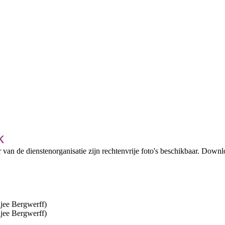
k
 van de dienstenorganisatie zijn rechtenvrije foto's beschikbaar. Downl
ljee Bergwerff)
ljee Bergwerff)