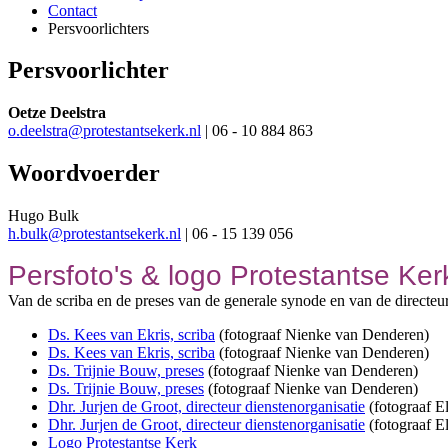
Contact
Persvoorlichters
Persvoorlichter
Oetze Deelstra
o.deelstra@protestantsekerk.nl
| 06 - 10 884 863
Woordvoerder
Hugo Bulk
h.bulk@protestantsekerk.nl
| 06 - 15 139 056
Persfoto's & logo Protestantse Ker
Van de scriba en de preses van de generale synode en van de directeur
Ds. Kees van Ekris, scriba
(fotograaf Nienke van Denderen)
Ds. Kees van Ekris, scriba
(fotograaf Nienke van Denderen)
Ds. Trijnie Bouw, preses
(fotograaf Nienke van Denderen)
Ds. Trijnie Bouw, preses
(fotograaf Nienke van Denderen)
Dhr. Jurjen de Groot, directeur dienstenorganisatie
(fotograaf E
Dhr. Jurjen de Groot, directeur dienstenorganisatie
(fotograaf E
Logo Protestantse Kerk