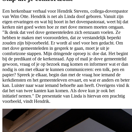
Een herkenbaar verhaal voor Hendrik Stevens, collega-dovenpastor
van Wim Otte. Hendrik is net als Linda doof geboren. Vanuit zijn
eigen ervaringen en wat hij hoort in het dovenpastoraat, weet hij dat
kerken niet goed weten hoe ze met dove mensen moeten omgaan.
"Ik denk dat veel dove gemeenteleden zich eenzaam voelen. Ze
hebben te maken met vooroordelen, dat ze verstandelijk beperkt
zouden zijn bijvoorbeeld. Er wordt al snel voor hen gedacht. Om
met dove gemeenteleden in gesprek te gaan, moet je uit je
comfortzone stappen. Mijn dringende oproep is: doe dat. Het begint
bij de predikant of de kerkenraad. App of mail je dove gemeentelid
gewoon, vraag of je op bezoek mag komen en informeer wat er dan
nodig is om met elkaar te kunnen communiceren: een tolk, pen en
papier? Spreek je elkaar, begin dan met de vraag hoe iemand de
kerkdiensten en het gemeenteleven ervaart, en wat er anders en beter
kan. Luister naar waar iemand behoefte aan heeft. Overigens vind ik
dat het van twee kanten kan komen. Als dove kun je ook het
initiatief nemen." De presentatie van Linda is hiervan een prachtig
voorbeeld, vindt Hendrik.