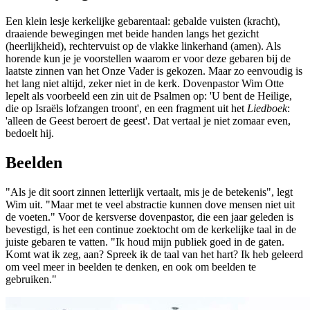
Een klein lesje kerkelijke gebarentaal: gebalde vuisten (kracht),
draaiende bewegingen met beide handen langs het gezicht
(heerlijkheid), rechtervuist op de vlakke linkerhand (amen). Als
horende kun je je voorstellen waarom er voor deze gebaren bij de
laatste zinnen van het Onze Vader is gekozen. Maar zo eenvoudig is
het lang niet altijd, zeker niet in de kerk. Dovenpastor Wim Otte
lepelt als voorbeeld een zin uit de Psalmen op: 'U bent de Heilige,
die op Israëls lofzangen troont', en een fragment uit het
Liedboek
:
'alleen de Geest beroert de geest'. Dat vertaal je niet zomaar even,
bedoelt hij.
Beelden
"Als je dit soort zinnen letterlijk vertaalt, mis je de betekenis", legt
Wim uit. "Maar met te veel abstractie kunnen dove mensen niet uit
de voeten." Voor de kersverse dovenpastor, die een jaar geleden is
bevestigd, is het een continue zoektocht om de kerkelijke taal in de
juiste gebaren te vatten. "Ik houd mijn publiek goed in de gaten.
Komt wat ik zeg, aan? Spreek ik de taal van het hart? Ik heb geleerd
om veel meer in beelden te denken, en ook om beelden te
gebruiken."