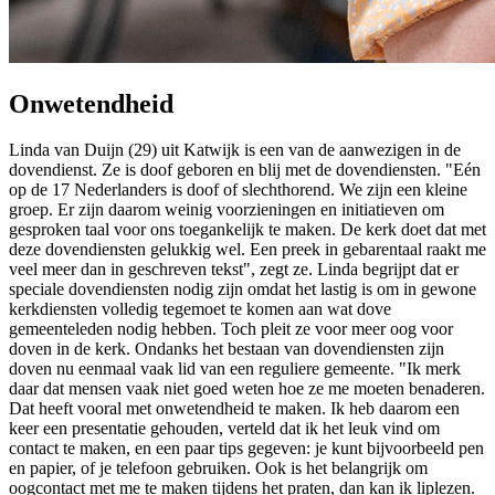
Onwetendheid
Linda van Duijn (29) uit Katwijk is een van de aanwezigen in de
dovendienst. Ze is doof geboren en blij met de dovendiensten. "Eén
op de 17 Nederlanders is doof of slechthorend. We zijn een kleine
groep. Er zijn daarom weinig voorzieningen en initiatieven om
gesproken taal voor ons toegankelijk te maken. De kerk doet dat met
deze dovendiensten gelukkig wel. Een preek in gebarentaal raakt me
veel meer dan in geschreven tekst", zegt ze. Linda begrijpt dat er
speciale dovendiensten nodig zijn omdat het lastig is om in gewone
kerkdiensten volledig tegemoet te komen aan wat dove
gemeenteleden nodig hebben. Toch pleit ze voor meer oog voor
doven in de kerk. Ondanks het bestaan van dovendiensten zijn
doven nu eenmaal vaak lid van een reguliere gemeente. "Ik merk
daar dat mensen vaak niet goed weten hoe ze me moeten benaderen.
Dat heeft vooral met onwetendheid te maken. Ik heb daarom een
keer een presentatie gehouden, verteld dat ik het leuk vind om
contact te maken, en een paar tips gegeven: je kunt bijvoorbeeld pen
en papier, of je telefoon gebruiken. Ook is het belangrijk om
oogcontact met me te maken tijdens het praten, dan kan ik liplezen.