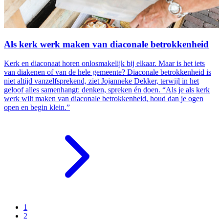
Als kerk werk maken van diaconale betrokkenheid
Kerk en diaconaat horen onlosmakelijk bij elkaar. Maar is het iets
van diakenen of van de hele gemeente? Diaconale betrokkenheid is
niet altijd vanzelfsprekend, ziet Jojanneke Dekker, terwijl in het
geloof alles samenhangt: denken, spreken én doen. “Als je als kerk
werk wilt maken van diaconale betrokkenheid, houd dan je ogen
open en begin klein.”
1
2