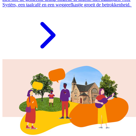
Syriërs, een taalcafé en een weggeefkastje groeit de betrokkenheid.