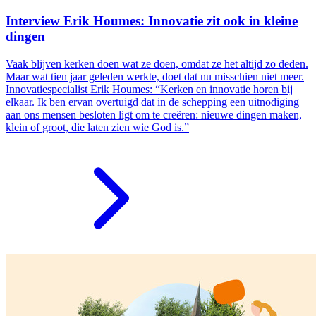
Interview Erik Houmes: Innovatie zit ook in kleine
dingen
Vaak blijven kerken doen wat ze doen, omdat ze het altijd zo deden.
Maar wat tien jaar geleden werkte, doet dat nu misschien niet meer.
Innovatiespecialist Erik Houmes: “Kerken en innovatie horen bij
elkaar. Ik ben ervan overtuigd dat in de schepping een uitnodiging
aan ons mensen besloten ligt om te creëren: nieuwe dingen maken,
klein of groot, die laten zien wie God is.”