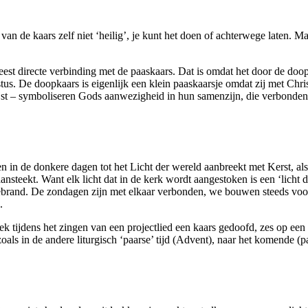
an de kaars zelf niet ‘heilig’, je kunt het doen of achterwege laten. Maa
est directe verbinding met de paaskaars. Dat is omdat het door de do
stus. De doopkaars is eigenlijk een klein paaskaarsje omdat zij met Chr
g wijst – symboliseren Gods aanwezigheid in hun samenzijn, die verbon
eien in de donkere dagen tot het Licht der wereld aanbreekt met Kerst, 
 aansteekt. Want elk licht dat in de kerk wordt aangestoken is een ‘lich
 gebrand. De zondagen zijn met elkaar verbonden, we bouwen steeds vo
.
jdens het zingen van een projectlied een kaars gedoofd, zes op een rij.
zoals in de andere liturgisch ‘paarse’ tijd (Advent), naar het komende (