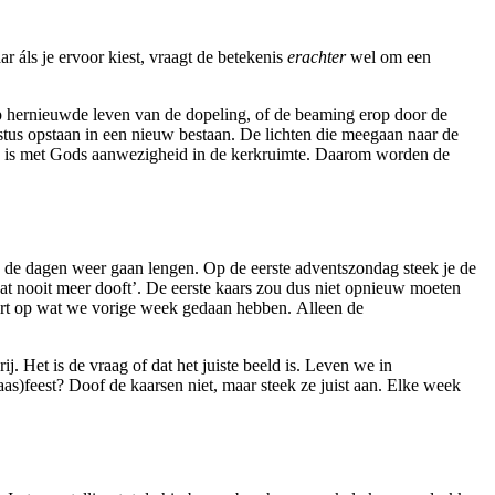
r áls je ervoor kiest, vraagt de betekenis
erachter
wel om een
op hernieuwde leven van de dopeling, of de beaming erop door de
istus opstaan in een nieuw bestaan. De lichten die meegaan naar de
den is met Gods aanwezigheid in de kerkruimte. Daarom worden de
als de dagen weer gaan lengen. Op de eerste adventszondag steek je de
t dat nooit meer dooft’. De eerste kaars zou dus niet opnieuw moeten
ort op wat we vorige week gedaan hebben. Alleen de
 Het is de vraag of dat het juiste beeld is. Leven we in
paas)feest? Doof de kaarsen niet, maar steek ze juist aan. Elke week