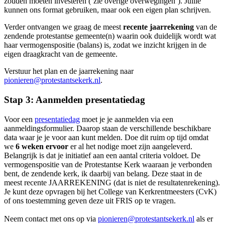
zouden moeten investeren (‘zie overige overwegingen’). Jullie
kunnen ons format gebruiken, maar ook een eigen plan schrijven.
Verder
ontvangen we graag de meest
recente jaarrekening
van de
zendende protestantse gemeente(n) waarin ook duidelijk wordt wat
haar vermogenspositie (balans) is, zodat we inzicht krijgen in de
eigen draagkracht van de gemeente.
Verstuur het plan en de jaarrekening naar
pionieren@protestantsekerk.nl
.
Stap 3: Aanmelden presentatiedag
Voor een
presentatiedag
moet je je aanmelden via een
aanmeldingsformulier. Daarop staan de verschillende beschikbare
data waar je je voor aan kunt melden. Doe dit ruim op tijd omdat
we
6 weken ervoor
er al het nodige moet zijn aangeleverd.
Belangrijk is dat je initiatief aan een aantal criteria voldoet. De
vermogenspositie van de Protestantse Kerk waaraan je verbonden
bent, de zendende kerk, ik daarbij van belang. Deze staat in de
meest recente JAARREKENING (dat is niet de resultatenrekening).
Je kunt deze opvragen bij het College van Kerkrentmeesters (CvK)
of ons toestemming geven deze uit FRIS op te vragen.
Neem contact met ons op via
pionieren@protestantsekerk.nl
als er