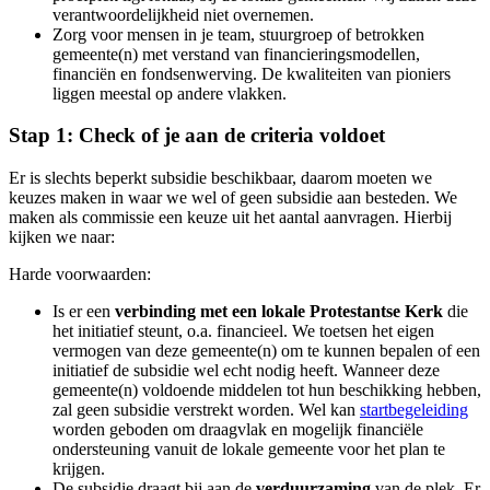
verantwoordelijkheid niet overnemen.
Zorg voor mensen in je team, stuurgroep of betrokken
gemeente(n) met verstand van financieringsmodellen,
financiën en fondsenwerving. De kwaliteiten van pioniers
liggen meestal op andere vlakken.
Stap 1: Check of je aan de criteria voldoet
Er is slechts beperkt subsidie beschikbaar, daarom moeten we
keuzes maken in waar we wel of geen subsidie aan besteden. We
maken als commissie een keuze uit het aantal aanvragen. Hierbij
kijken we naar:
Harde voorwaarden:
Is er een
verbinding met een lokale Protestantse Kerk
die
het initiatief steunt, o.a. financieel. We toetsen het eigen
vermogen van deze gemeente(n) om te kunnen bepalen of een
initiatief de subsidie wel echt nodig heeft. Wanneer deze
gemeente(n) voldoende middelen tot hun beschikking hebben,
zal geen subsidie verstrekt worden. Wel kan
startbegeleiding
worden geboden om draagvlak en mogelijk financiële
ondersteuning vanuit de lokale gemeente voor het plan te
krijgen.
De subsidie draagt bij aan de
verduurzaming
van de plek. Er