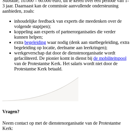
Subsidie, 10.000 – 60.000 euro, uit te keren over een periode van 1-
3 jaar. Daarnaast kan de commissie aanvullende ondersteuning
aanbieden, zoals:
inhoudelijke feedback van experts die meedenken over de
volgende stap(pen);
koppeling aan experts of partnerorganisaties die verder
kunnen helpen;
extra
begeleiding
waar nodig (denk aan startbegeleiding, extra
begeleiding op locatie, deelname aan leerkringen);
werkgeverschap dat door de dienstenorganisatie wordt
gefaciliteerd. De pionier komt in dienst bij
de mobiliteitspool
van de Protestantse Kerk. Het salaris wordt niet door de
Protestantse Kerk betaald.
Vragen?
Neem contact op met de dienstenorganisatie van de Protestantse
Kerk: