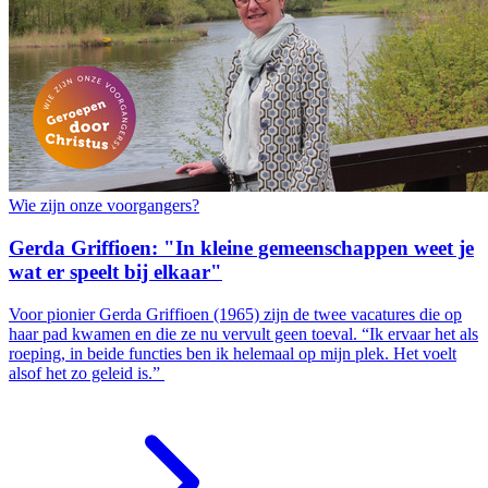
Wie zijn onze voorgangers?
Gerda Griffioen: "In kleine gemeenschappen weet je
wat er speelt bij elkaar"
Voor pionier Gerda Griffioen (1965) zijn de twee vacatures die op
haar pad kwamen en die ze nu vervult geen toeval. “Ik ervaar het als
roeping, in beide functies ben ik helemaal op mijn plek. Het voelt
alsof het zo geleid is.”