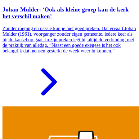
Johan Mulder: ‘Ook als kleine groep kan de kerk
het verschil maken’
Zonder roeping en passie kun je niet goed preken. Dat ervaart Johan
Mulder (1961), voorganger zonder eigen gemeente, iedere keer als
hij de kansel op gaat. In zijn preken legt hij altijd de verbinding met
de praktijk van alledag. “Naast een goede exegese is het ook
belangrijk dat mensen gesterkt de week weer in kunnen.”