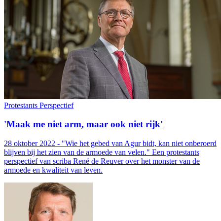
Protestants Perspectief
'Maak me niet arm, maar ook niet rijk'
28 oktober 2022 - "Wie het gebed van Agur bidt, kan niet onberoerd
blijven bij het zien van de armoede van velen." Een protestants
perspectief van scriba René de Reuver over het monster van de
armoede en kwaliteit van leven.