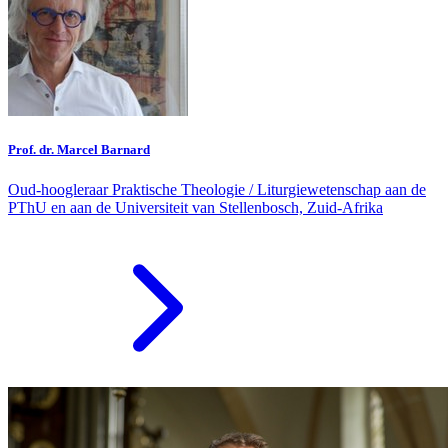
Prof. dr. Marcel Barnard
Oud-hoogleraar Praktische Theologie / Liturgiewetenschap aan de
PThU en aan de Universiteit van Stellenbosch, Zuid-Afrika