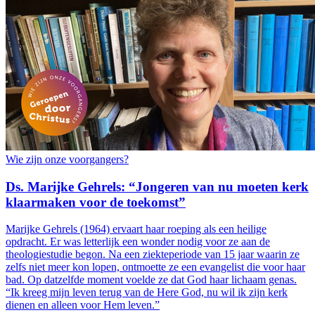
Wie zijn onze voorgangers?
Ds. Marijke Gehrels: “Jongeren van nu moeten kerk
klaarmaken voor de toekomst”
Marijke Gehrels (1964) ervaart haar roeping als een heilige
opdracht. Er was letterlijk een wonder nodig voor ze aan de
theologiestudie begon. Na een ziekteperiode van 15 jaar waarin ze
zelfs niet meer kon lopen, ontmoette ze een evangelist die voor haar
bad. Op datzelfde moment voelde ze dat God haar lichaam genas.
“Ik kreeg mijn leven terug van de Here God, nu wil ik zijn kerk
dienen en alleen voor Hem leven.”