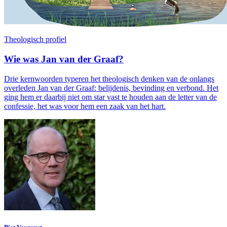
Theologisch profiel
Wie was Jan van der Graaf?
Drie kernwoorden typeren het theologisch denken van de onlangs
overleden Jan van der Graaf: belijdenis, bevinding en verbond. Het
ging hem er daarbij niet om star vast te houden aan de letter van de
confessie, het was voor hem een zaak van het hart.