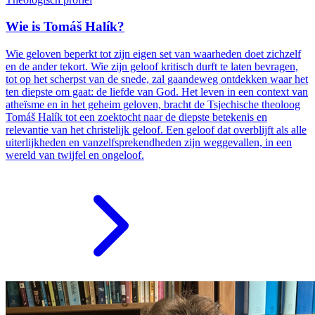
Wie is Tomáš Halík?
Wie geloven beperkt tot zijn eigen set van waarheden doet zichzelf
en de ander tekort. Wie zijn geloof kritisch durft te laten bevragen,
tot op het scherpst van de snede, zal gaandeweg ontdekken waar het
ten diepste om gaat: de liefde van God. Het leven in een context van
atheïsme en in het geheim geloven, bracht de Tsjechische theoloog
Tomáš Halík tot een zoektocht naar de diepste betekenis en
relevantie van het christelijk geloof. Een geloof dat overblijft als alle
uiterlijkheden en vanzelfsprekendheden zijn weggevallen, in een
wereld van twijfel en ongeloof.