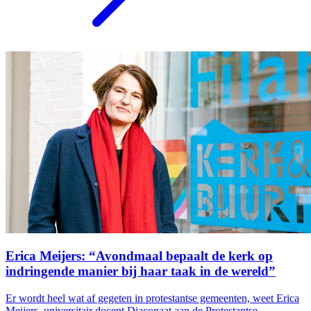
Erica Meijers: “Avondmaal bepaalt de kerk op
indringende manier bij haar taak in de wereld”
Er wordt heel wat af gegeten in protestantse gemeenten, weet Erica
Meijers, universitair docent Diaconaat aan de Protestantse