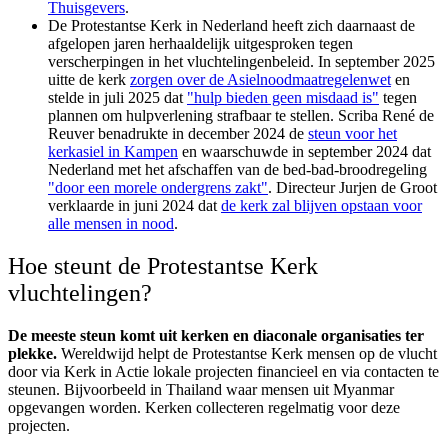
Thuisgevers
.
De Protestantse Kerk in Nederland heeft zich daarnaast de
afgelopen jaren herhaaldelijk uitgesproken tegen
verscherpingen in het vluchtelingenbeleid. In september 2025
uitte de kerk
zorgen over de Asielnoodmaatregelenwet
en
stelde in juli 2025 dat
"hulp bieden geen misdaad is"
tegen
plannen om hulpverlening strafbaar te stellen. Scriba René de
Reuver benadrukte in december 2024 de
steun voor het
kerkasiel in Kampen
en waarschuwde in september 2024 dat
Nederland met het afschaffen van de bed-bad-broodregeling
"door een morele ondergrens zakt"
. Directeur Jurjen de Groot
verklaarde in juni 2024 dat
de kerk zal blijven opstaan voor
alle mensen in nood
.
Hoe steunt de Protestantse Kerk
vluchtelingen?
De meeste steun komt uit kerken en diaconale organisaties ter
plekke.
Wereldwijd helpt de Protestantse Kerk
mensen op de vlucht
door via Kerk in Actie lokale projecten financieel
en via contacten
te
steunen.
Bijvoorbeeld in Thailand waar mensen uit Myanmar
opgevangen worden.
Kerken collecteren regelmatig voor deze
projecten.