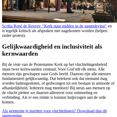
Scriba René de Reuver: "Kerk staat midden in de samenleving"
en
is tegelijk kritisch als afspraken niet nagekomen worden (helpen
onder protest).
Gelijkwaardigheid en inclusiviteit als
kernwaarden
Bij de visie van de Protestantse Kerk op het vluchtelingenbeleid
staan twee kernwaarden centraal: Voor God telt elk mens. Alle
mensen zijn geschapen naar Gods beeld. Daarom zijn alle mensen
fundamenteel gelijkwaardig. Dat betekent ook dat niemand mag
worden buitengesloten, of gedwongen tot een bestaan in armoede of
afhankelijkheid. Iedereen mag meedoen!
Bij steun aan mensen op
de vlucht pleiten we daarom allereerst voor ontmoeting en
verbinding. Als er een relatie is kunnen hulpvragen aan de orde
komen.
Als gemeente je inzetten voor vluchtelingen? Download dan dit
stappenplan