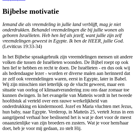
Bijbelse motivatie
Iemand die als vreemdeling in jullie land verblijft, mag je niet
onderdrukken. Behandel vreemdelingen die bij jullie wonen als
geboren Israëlieten. Heb hen lief als jezelf, want jullie zijn zelf
vreemdelingen geweest in Egypte. Ik ben de HEER, jullie God.
(Leviticus 19:33-34)
In het Bijbelse spraakgebruik zijn vreemdelingen mensen uit andere
volken die tussen de Israëlieten woonden. De Bijbel roept op ook
hen lief te hebben en recht te doen.
De Israëlieten - en dus ook wij
als hedendaagse lezer
- worden er diverse malen aan herinnerd dat
ze zelf ook vreemdelingen waren, eerst in Egypte, later in Babel.
Wij zijn misschien niet letterlijk op de vlucht geweest, maar een
situatie van oorlog of klimaatverandering zou ons daar zomaar toe
kunnen dwingen.
In het evangelie van Matteüs wordt in het tweede
hoofdstuk al verteld over een rauwe werkelijkheid van
onderdrukking en kindermoord. Jozef en Maria vluchten met Jezus,
hun baby, naar Egypte. Verderop, in Matteüs 25, vertelt Jezus in een
aangrijpend verhaal hoe beslissend het is wat je doet voor de meest
onaanzienlijke van zijn broeders en zusters. Wat je voor hem/haar
doet, heb je voor mij gedaan, zo stelt Hij.