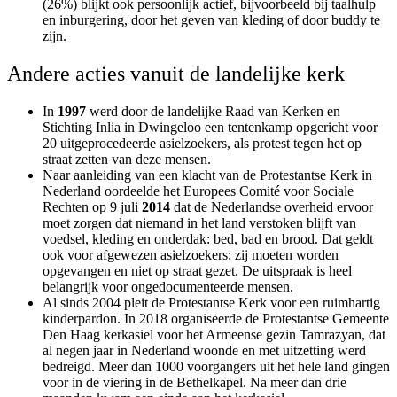
(26%) blijkt ook persoonlijk actief, bijvoorbeeld bij taalhulp
en inburgering, door het geven van kleding of door buddy te
zijn.
Andere acties vanuit de landelijke kerk
In
1997
werd door de landelijke Raad van Kerken en
Stichting Inlia in Dwingeloo een tentenkamp opgericht voor
20 uitgeprocedeerde asielzoekers, als protest tegen het op
straat zetten van deze mensen.
Naar aanleiding van een klacht van de Protestantse Kerk in
Nederland oordeelde het Europees Comité voor Sociale
Rechten op 9 juli
2014
dat de Nederlandse overheid ervoor
moet zorgen dat niemand in het land verstoken blijft van
voedsel, kleding en onderdak: bed, bad en brood. Dat geldt
ook voor afgewezen asielzoekers; zij moeten worden
opgevangen en niet op straat gezet. De uitspraak is heel
belangrijk voor ongedocumenteerde mensen.
Al sinds 2004 pleit de Protestantse Kerk voor een ruimhartig
kinderpardon. In 2018 organiseerde de Protestantse Gemeente
Den Haag kerkasiel voor het Armeense gezin Tamrazyan, dat
al negen jaar in Nederland woonde en met uitzetting werd
bedreigd. Meer dan 1000 voorgangers uit het hele land gingen
voor in de viering in de Bethelkapel.
Na meer dan drie