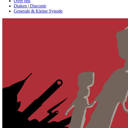
Over ons
Diaken | Diaconie
Generale & Kleine Synode