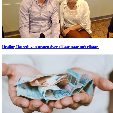
Healing Hatred: van praten óver elkaar naar mét elkaar