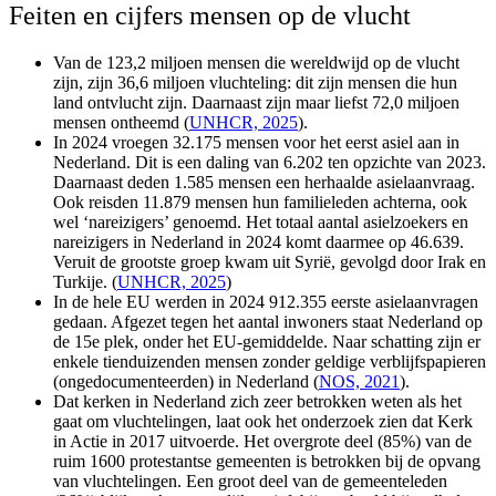
Feiten en cijfers mensen op de vlucht
Van
de 1
23,2
miljoen mensen die wereldwijd op de vlucht
zijn, zijn 3
6
,
6
miljoen vluchteling: dit zijn mensen die hun
land ontvlucht zijn. Daarnaast zijn maar liefst
72
,
0
miljoen
mensen ontheemd
(
UNHCR, 2025
).
In 202
4
vroegen 3
2
.
1
7
5
mensen
voor het eerst
asiel aan in
Nederland. Dit is een
dal
ing
van 6.202
ten opzichte van
202
3
.
Daarnaast deden 1.
585
mensen een herhaalde asielaanvraag.
Ook reisden 1
1
.
879
mensen hun familieleden achterna, ook
wel ‘
nareizigers
’ genoemd. Het totaal aantal asielzoekers en
nareizigers
in Nederland in 202
4
komt daarmee op 4
6
.
639
.
Veruit de grootste groep kwam uit Syrië, gevolgd door
Irak en
Turkije.
(
UNHCR, 2025
)
In de hele EU werden in 202
4
912.355 eerste
asielaanvragen
gedaan. Afgezet tegen het aantal inwoners
staa
t Nederland
op
de 15e plek, onder het
EU-gemiddelde. Naar schatting zijn er
enkele tienduizenden mensen zonder geldige verblijfspapieren
(
ongedocumenteerden
) in Nederland
(
NOS, 2021
).
Dat kerken in Nederland zich zeer betrokken weten als het
gaat om vluchtelingen, laat ook het onderzoek zien dat Kerk
in Actie in 2017 uitvoerde. Het overgrote deel (85%) van de
ruim 1600 protestantse gemeenten is betrokken bij de opvang
van vluchtelingen. Een groot deel van de gemeenteleden