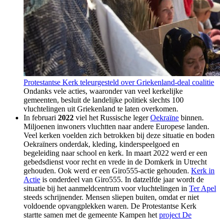
Protestantse Kerk teleurgesteld over Griekenland-deal coalitie
Ondanks vele acties, waaronder van veel kerkelijke
gemeenten, besluit de landelijke politiek slechts 100
vluchtelingen uit Griekenland te laten overkomen.
In februari
2022
viel het Russische leger
Oekraïne
binnen
.
Miljoenen inwoners vluchtten naar andere Europese landen.
Veel kerken voelden zich betrokken bij deze situatie en boden
Oekraïners
onderdak, kleding, kinderspeelgoed en
begeleiding naar school en kerk
. In maart 2022 werd er een
gebedsdienst voor recht en vrede in de Domkerk in Utrecht
gehouden. Ook werd er een Giro555-actie gehouden.
Kerk in
Actie
is onderdeel van Giro555.
In datzelfde jaar wordt de
situatie bij het aanmeldcentrum voor vluchtelingen in
Ter Apel
steeds schrijnender. Mensen
sliepen
buiten, omdat er niet
voldoende opvangplekken
waren
. De Protestantse Kerk
startte samen met de gemeente Kampen het
project De