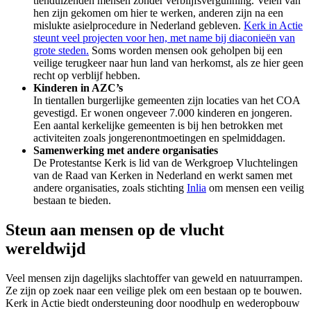
tienduizenden
mensen
zonder verblijfsvergunning. Velen van
hen zijn
gekomen om hier te werken
, anderen zijn na een
mislukte asielprocedure in Nederland gebleven.
Kerk in Actie
steunt veel projecten voor hen, met name bij diaconieën van
grote steden.
Soms worden mensen ook geholpen bij een
veilige terugkeer naar hun land van herkomst, als ze hier geen
recht op verblijf hebben.
Kinderen in AZC’s
In
tientallen
burgerlijke gemeenten zijn
locaties van het COA
gevestigd.
Er
wonen ongeveer 7.000 kinderen en jongeren.
Een aantal kerkelijke gemeenten is bij hen betrokken
met
activiteiten zoals jongerenontmoetingen en spelmiddagen.
Samenwerking met andere organisaties
De Protestantse Kerk is lid van de
Werkgroep Vluchtelingen
van de Raad van Kerken
in Nederland
en werkt samen met
andere organisaties, zoals stichting
Inlia
om mensen een veilig
bestaan te bieden
.
Steun aan mensen op de vlucht
wereldwijd
Veel mensen zijn dagelijks slachtoffer van geweld en natuurrampen.
Ze zijn op zoek naar een veilige plek om
een bestaan op te bouwen
.
Kerk in Actie biedt onder
steuning door
noodhulp en wederopbouw