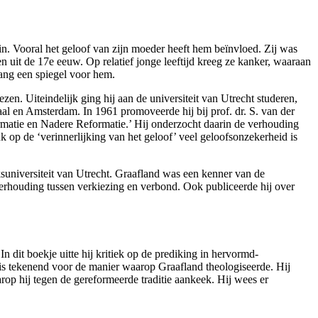
in. Vooral het geloof van zijn moeder heeft hem beïnvloed. Zij was
en uit de 17
e
eeuw. Op relatief jonge leeftijd kreeg ze kanker, waaraan
lang een spiegel voor hem.
en. Uiteindelijk ging hij aan de universiteit van Utrecht studeren,
l en Amsterdam. In 1961 promoveerde hij bij prof. dr. S. van der
rmatie en Nadere Reformatie.’ Hij onderzocht daarin de verhouding
uk op de ‘verinnerlijking van het geloof’ veel geloofsonzekerheid is
suniversiteit van Utrecht. Graafland was een kenner van de
erhouding tussen verkiezing en verbond. Ook publiceerde hij over
 In dit boekje uitte hij kritiek op de prediking in hervormd-
e is tekenend voor de manier waarop Graafland theologiseerde. Hij
rop hij tegen de gereformeerde traditie aankeek. Hij wees er