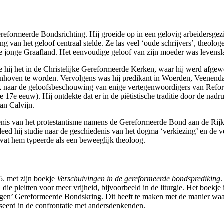
ereformeerde Bondsrichting. Hij groeide op in een gelovig arbeidersgez
ng van het geloof centraal stelde. Ze las veel ‘oude schrijvers’, theolog
de jonge Graafland. Het eenvoudige geloof van zijn moeder was levens
 hij het in de Christelijke Gereformeerde Kerken, waar hij werd afgewez
enhoven te worden. Vervolgens was hij predikant in Woerden, Veenendaa
oek naar de geloofsbeschouwing van enige vertegenwoordigers van Refo
de 17
e
eeuw). Hij ontdekte dat er in de piëtistische traditie door de nadr
an Calvijn.
denis van het protestantisme namens de Gereformeerde Bond aan de Rijk
d hij studie naar de geschiedenis van het dogma ‘verkiezing’ en de v
 wat hem typeerde als een beweeglijk theoloog.
5. met zijn boekje
Verschuivingen in de gereformeerde bondsprediking
.
die pleitten voor meer vrijheid, bijvoorbeeld in de liturgie. Het boekj
‘eigen’ Gereformeerde Bondskring. Dit heeft te maken met de manier waa
lliseerd in de confrontatie met andersdenkenden.