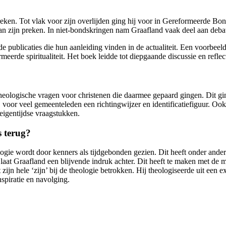
reken. Tot vlak voor zijn overlijden ging hij voor in Gereformeerde B
an zijn preken. In niet-bondskringen nam Graafland vaak deel aan debatte
 publicaties die hun aanleiding vinden in de actualiteit. Een voorbeel
eerde spiritualiteit. Het boek leidde tot diepgaande discussie en reflec
theologische vragen voor christenen die daarmee gepaard gingen. Dit gi
ij voor veel gemeenteleden een richtingwijzer en identificatiefiguur. Oo
t eigentijdse vraagstukken.
s terug?
ogie wordt door kenners als tijdgebonden gezien. Dit heeft onder andere
aat Graafland een blijvende indruk achter. Dit heeft te maken met de m
 zijn hele ‘zijn’ bij de theologie betrokken. Hij theologiseerde uit een 
spiratie en navolging.