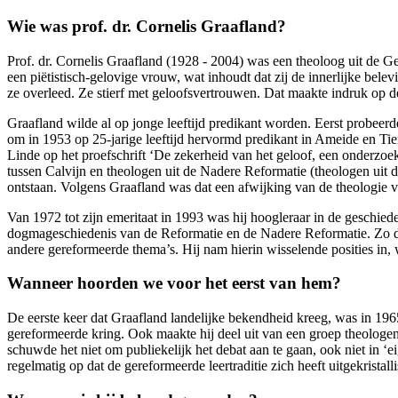
Wie was prof. dr. Cornelis Graafland?
Prof. dr. Cornelis Graafland (1928 - 2004) was een theoloog uit de G
een piëtistisch-gelovige vrouw, wat inhoudt dat zij de innerlijke belevi
ze overleed. Ze stierf met geloofsvertrouwen. Dat maakte indruk op 
Graafland wilde al op jonge leeftijd predikant worden. Eerst probeerde
om in 1953 op 25-jarige leeftijd hervormd predikant in Ameide en Ti
Linde op het proefschrift ‘De zekerheid van het geloof, een onderz
tussen Calvijn en theologen uit de Nadere Reformatie (theologen uit 
ontstaan. Volgens Graafland was dat een afwijking van de theologie v
Van 1972 tot zijn emeritaat in 1993 was hij hoogleraar in de geschie
dogmageschiedenis van de Reformatie en de Nadere Reformatie. Zo dee
andere gereformeerde thema’s. Hij nam hierin wisselende posities in,
Wanneer hoorden we voor het eerst van hem?
De eerste keer dat Graafland landelijke bekendheid kreeg, was in 196
gereformeerde kring. Ook maakte hij deel uit van een groep theologen 
schuwde het niet om publiekelijk het debat aan te gaan, ook niet in 
regelmatig op dat de gereformeerde leertraditie zich heeft uitgekrista