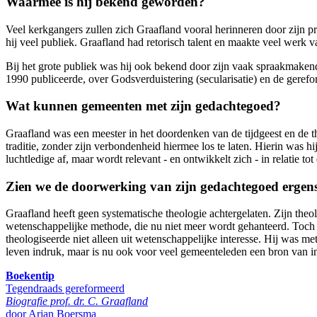
Waarmee is hij bekend geworden?
Veel kerkgangers zullen zich Graafland vooral herinneren door zijn p
hij veel publiek. Graafland had retorisch talent en maakte veel werk v
Bij het grote publiek was hij ook bekend door zijn vaak spraakmakende
1990 publiceerde, over Godsverduistering (secularisatie) en de gereform
Wat kunnen gemeenten met zijn gedachtegoed?
Graafland was een meester in het doordenken van de tijdgeest en de 
traditie, zonder zijn verbondenheid hiermee los te laten. Hierin was h
luchtledige af, maar wordt relevant - en ontwikkelt zich - in relatie to
Zien we de doorwerking van zijn gedachtegoed ergen
Graafland heeft geen systematische theologie achtergelaten. Zijn theol
wetenschappelijke methode, die nu niet meer wordt gehanteerd. Toch l
theologiseerde niet alleen uit wetenschappelijke interesse. Hij was met
leven indruk, maar is nu ook voor veel gemeenteleden een bron van in
Boekentip
Tegendraads gereformeerd
Biografie prof. dr. C. Graafland
door Arjan Boersma