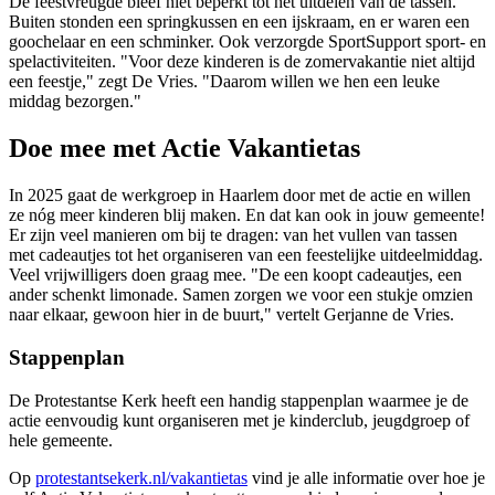
De feestvreugde bleef niet beperkt tot het uitdelen van de tassen.
Buiten stonden een springkussen en een ijskraam, en er waren een
goochelaar en een schminker. Ook verzorgde SportSupport sport- en
spelactiviteiten. "Voor deze kinderen is de zomervakantie niet altijd
een feestje," zegt De Vries. "Daarom willen we hen een leuke
middag bezorgen."
Doe mee met Actie Vakantietas
In 2025 gaat de werkgroep in Haarlem door met de actie en willen
ze nóg meer kinderen blij maken. En dat kan ook in jouw gemeente!
Er zijn veel manieren om bij te dragen: van het vullen van tassen
met cadeautjes tot het organiseren van een feestelijke uitdeelmiddag.
Veel vrijwilligers doen graag mee. "De een koopt cadeautjes, een
ander schenkt limonade. Samen zorgen we voor een stukje omzien
naar elkaar, gewoon hier in de buurt," vertelt Gerjanne de Vries.
Stappenplan
De Protestantse Kerk heeft een handig stappenplan waarmee je de
actie eenvoudig kunt organiseren met je kinderclub, jeugdgroep of
hele gemeente.
Op
protestantsekerk.nl/vakantietas
vind je alle informatie over hoe je