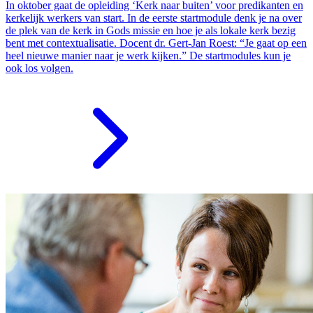
In oktober gaat de opleiding ‘Kerk naar buiten’ voor predikanten en
kerkelijk werkers van start. In de eerste startmodule denk je na over
de plek van de kerk in Gods missie en hoe je als lokale kerk bezig
bent met contextualisatie. Docent dr. Gert-Jan Roest: “Je gaat op een
heel nieuwe manier naar je werk kijken.” De startmodules kun je
ook los volgen.