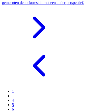
gemeenten de toekomst in met een ander perspectief.
1
...
4
5
6