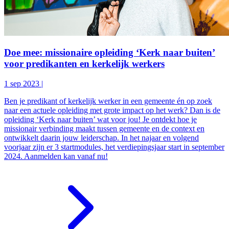
Doe mee: missionaire opleiding ‘Kerk naar buiten’
voor predikanten en kerkelijk werkers
1 sep 2023
|
Ben je predikant of kerkelijk werker in een gemeente én op zoek
naar een actuele opleiding met grote impact op het werk? Dan is de
opleiding ‘Kerk naar buiten’ wat voor jou! Je ontdekt hoe je
missionair verbinding maakt tussen gemeente en de context en
ontwikkelt daarin jouw leiderschap. In het najaar en volgend
voorjaar zijn er 3 startmodules, het verdiepingsjaar start in september
2024. Aanmelden kan vanaf nu!