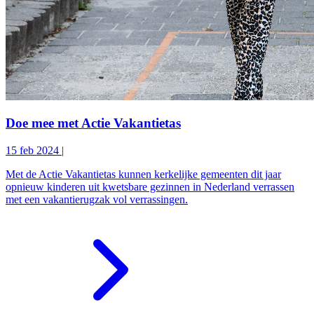
Doe mee met Actie Vakantietas
15 feb 2024
|
Met de Actie Vakantietas kunnen kerkelijke gemeenten dit jaar
opnieuw kinderen uit kwetsbare gezinnen in Nederland verrassen
met een vakantierugzak vol verrassingen.