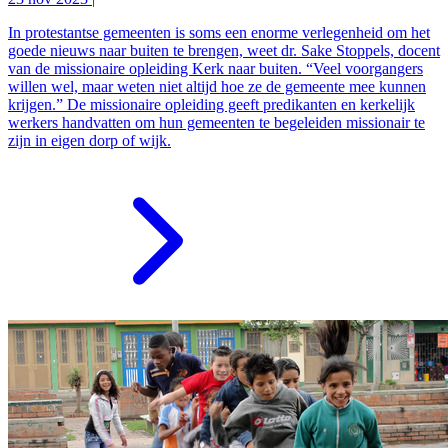
In protestantse gemeenten is soms een enorme verlegenheid om het
goede nieuws naar buiten te brengen, weet dr. Sake Stoppels, docent
van de missionaire opleiding Kerk naar buiten. “Veel voorgangers
willen wel, maar weten niet altijd hoe ze de gemeente mee kunnen
krijgen.” De missionaire opleiding geeft predikanten en kerkelijk
werkers handvatten om hun gemeenten te begeleiden missionair te
zijn in eigen dorp of wijk.