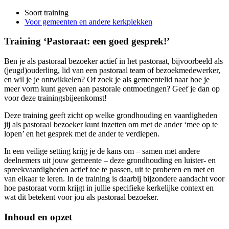
Soort training
Voor gemeenten en andere kerkplekken
Training ‘Pastoraat: een goed gesprek!’
Ben je als pastoraal bezoeker actief in het pastoraat, bijvoorbeeld als
(jeugd)ouderling, lid van een pastoraal team of bezoekmedewerker,
en wil je je ontwikkelen?
Of
zoek je
als
gemeente
lid
naar hoe je
meer vorm
kunt
geven aan pastorale ontmoetingen?
Geef je dan op
voor deze trainingsbijeenkomst!
Deze training geeft zicht op welke grondhouding en vaardigheden
jij als pastoraal bezoeker kunt inzetten om met de ander ‘mee op te
lopen’ en het gesprek met de ander te verdiepen.
In een veilige setting krijg je de kans om – samen met andere
deelnemers uit jouw gemeente – deze grondhouding en luister- en
spreekvaardigheden actief toe te passen, uit te proberen en met en
van elkaar te leren. In de training is daarbij bijzondere aandacht voor
hoe pastoraat vorm krijgt in jullie specifieke kerkelijke context en
wat dit betekent voor jou als pastoraal bezoeker.
Inhoud en opzet