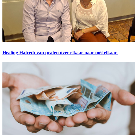
Healing Hatred: van praten óver elkaar naar mét elkaar