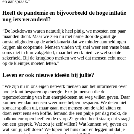
en aanspraak.”
Heeft de pandemie en bijvoorbeeld de hoge inflatie
nog iets veranderd?
“
De lockdowns waren natuurlijk heel pittig, we moesten een paar
maanden dicht. Maar we zien nu met name door de gunstige
omstandigheden op de arbeidsmarkt dat we minder aanmeldingen
krijgen als coöperatie. Mensen vinden vrij snel weer een vaste baan,
soms niet in hun vakgebied, maar het werk biedt ze wel sociale
zekerheid. Bij de kringloop merken we wel dat mensen echt meer
op de kleintjes moeten letten.”
Leven er ook nieuwe ideeën bij jullie?
“We zijn nu in ons eigen netwerk mensen aan het informeren over
hoe je kunt besparen op energie. Er zijn mensen die de
tegemoetkoming van hun energiekosten nu weg willen geven. Daar
kunnen we dan mensen weer mee helpen besparen. We delen niet
zomaar spullen uit, maar gaan met mensen om de tafel zitten en
doen eerst eens een koffie. Iemand die een pakje per dag rookt, de
balkondeur open heeft en de cv op 22 graden heeft staan; dat vraagt
om een gesprek. Wat zou je zelf willen? Wat kunnen wij geven en
wat kun jij zelf doen? We lopen het huis door en leggen uit dat je