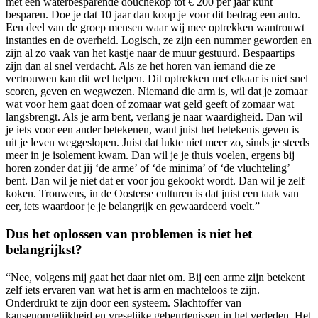
met een waterbesparende douchekop tot € 200 per jaar kunt
besparen. Doe je dat 10 jaar dan koop je voor dit bedrag een auto.
Een deel van de groep mensen waar wij mee optrekken wantrouwt
instanties en de overheid. Logisch, ze zijn een nummer geworden en
zijn al zo vaak van het kastje naar de muur gestuurd. Bespaartips
zijn dan al snel verdacht. Als ze het horen van iemand die ze
vertrouwen kan dit wel helpen. Dit optrekken met elkaar is niet snel
scoren, geven en wegwezen. Niemand die arm is, wil dat je zomaar
wat voor hem gaat doen of zomaar wat geld geeft of zomaar wat
langsbrengt. Als je arm bent, verlang je naar waardigheid. Dan wil
je iets voor een ander betekenen, want juist het betekenis geven is
uit je leven weggeslopen. Juist dat lukte niet meer zo, sinds je steeds
meer in je isolement kwam. Dan wil je je thuis voelen, ergens bij
horen zonder dat jij ‘de arme’ of ‘de minima’ of ‘de vluchteling’
bent. Dan wil je niet dat er voor jou gekookt wordt. Dan wil je zelf
koken. Trouwens, in de Oosterse culturen is dat juist een taak van
eer, iets waardoor je je belangrijk en gewaardeerd voelt.”
Dus het oplossen van problemen is niet het
belangrijkst?
“Nee, volgens mij gaat het daar niet om. Bij een arme zijn betekent
zelf iets ervaren van wat het is arm en machteloos te zijn.
Onderdrukt te zijn door een systeem. Slachtoffer van
kansenongelijkheid en vreselijke gebeurtenissen in het verleden. Het