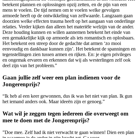
betekent plannen en oplossingen opzij zetten, en de pijn van een
mens te voelen. De tijd nemen om te voelen welke gevolgen
armoede heeft op de ontwikkeling van zelfwaarde. Langzaam gaan
doorzien welke effecten trauma heeft op het aangaan van onderlinge
relaties. Verder kijken dan alleen het materiële welzijn van de ander.
Deze houding kunnen en willen aannemen betekent het einde van
een gemakkelijke kijk op armoede als iets romantisch en oplosbaars.
Het betekent een streep door de gedachte dat armen ‘zo mooi
eenvoudig en dankbaar kunnen zijn’. Het betekent de spanningen en
tegenstellingen zien tussen armen en rijken. En: je eigen privileges
en ongemak ervaren en erkennen dat wij als westerlingen zelf ook
deel zijn van het probleem.”
Gaan jullie zelf weer een plan indienen voor de
Jongerenprijs?
“
Ik heb al een keer gewonnen, dus ik was het niet van plan. Ik gun
het iemand anders ook. Maar ideeën zijn er genoeg.”
Wat wil je zeggen tegen iedereen die overweegt om
mee te doen met de Jongerenprijs?
”
Doe mee. Zelf had ik niet verwacht te gaan winnen! Dien een plan
in waarmee je de ander in zijn kracht zet. Ga voor