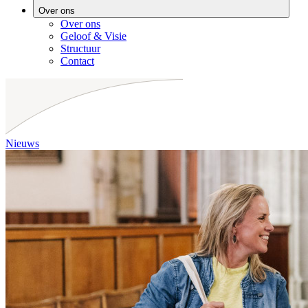
Over ons
Over ons
Geloof & Visie
Structuur
Contact
Nieuws