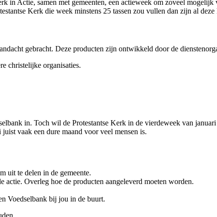
/Kerk in Actie, samen met gemeenten, een actieweek om zoveel mogelijk
testantse Kerk die week minstens 25 tassen zou vullen dan zijn al dez
ndacht gebracht. Deze producten zijn ontwikkeld door de dienstenorgan
 christelijke organisaties.
dselbank in. Toch wil de Protestantse Kerk in de vierdeweek van januar
 juist vaak een dure maand voor veel mensen is.
om uit te delen in de gemeente.
e actie. Overleg hoe de producten aangeleverd moeten worden.
en Voedselbank bij jou in de buurt.
uden.