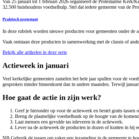
Van 25 januari tot 1 februari 2026 organiseert de Protestantse Kerk
32.500 huishoudens voedselhulp. Stel dat iedere gemeente van de Pro
Praktisch protestant
In deze rubriek worden nieuwe producten voor gemeenten onder de aa
Vaak ontstaan deze producten in samenwerking met de classis of andere
Bekijk alle artikelen in deze serie
Actieweek in januari
Veel kerkelijke gemeenten zamelen het hele jaar spullen voor de voe
gesproken minder binnenkomt dan in andere maanden. Terwijl januari
Hoe gaat de actie in zijn werk?
Geef je hieronder op voor de actieweek en bestel gratis tassen 
Breng de plaatselijke voedselbank op de hoogte van de komend
Laat mensen een gevulde tas inleveren in de actieweek.
Lever na de actieweek de producten in dozen of kratten in bij e
NB Gebruik de tassen om vaker een inzameling in de gemeente te ho