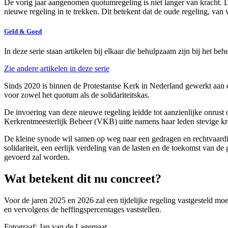
De vorig jaar aangenomen quotumregeling is niet langer van kracht. D
nieuwe regeling in te trekken. Dit betekent dat de oude regeling, van 
Geld & Goed
In deze serie staan artikelen bij elkaar die behulpzaam zijn bij het b
Zie andere artikelen in deze serie
Sinds 2020 is binnen de Protestantse Kerk in Nederland gewerkt aan 
voor zowel het quotum als de solidariteitskas.
De invoering van deze nieuwe regeling leidde tot aanzienlijke onru
Kerkrentmeesterlijk Beheer (VKB) uitte namens haar leden stevige kri
De kleine synode wil samen op weg naar een gedragen en rechtvaardig
solidariteit, een eerlijk verdeling van de lasten en de toekomst van 
gevoerd zal worden.
Wat betekent dit nu concreet?
Voor de jaren 2025 en 2026 zal een tijdelijke regeling vastgesteld m
en vervolgens de heffingspercentages vaststellen.
Fotograaf: Jan van de Lagemaat