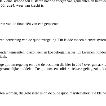
e kleine synode wil luisteren naar de zorgen van gemeenten en heeft d
vóór 2024, weer van kracht is.
eheren van de financiën van een gemeente.
een herziening van de quotumregeling. Dit leidde tot een nieuwe syste
st onder gemeenten, diaconieën en koepelorganisaties. Er kwamen hond
tiek.
e quotumregeling en trekt de besluiten die hier in 2024 over gemaakt 
de gezamenlijke middelen. De quotum- en solidariteitskasregeling zal ook
oeten worden, die gebaseerd is op de oude quotumsystematiek. De klein