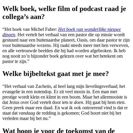
Welk boek, welke film of podcast raad je
collega’s aan?
“Het boek van Michel Faber:
Het boek van wonderlijke nieuwe
dingen
. Het vertelt het verhaal van een pastor die op missie wordt
gestuurd naar een buitenaardse planeet, Oasis, om daar pastor te zijn
voor buitenaardse wezens. Hij raakt steeds meer met hen verweven,
en alle vertrouwde beelden die hij had worden afgebroken. Ik heb
nog nooit zo’n bijzonder boek gelezen over wat het betekent om
pastor te zijn.”
Welke bijbeltekst gaat met je mee?
“Het verhaal van Zacheüs, al heel lang mijn lievelingsverhaal; het
evangelie in een notendop. Er zit veel moois in. Een man met
prestige wordt klein en klimt in een boom. Maar het allermooiste is
dat Jezus over God vertelt door iets te
doen
. Hij gaat bij hem eten.
Geen preek maar een daad. En wat ik ook ontroerend vind is dat er
staat dat
vandaag
de redding is gekomen; God hoort niet bij het
verleden maar bij het nu.”
Wat hoop je voor de toekomst van de