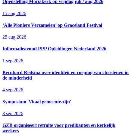
Openstelling Moriakerk op vrijdag juli / aug 2026
15 aug 2026
‘Alle Pioniers Verzamelen’ op Graceland Festival
25 aug 2026
Informatieavond PPP Opleidingen Nederland 2026
1 sep 2026
Bernhard Reitsma over identiteit en roeping van christenen in
de minderheid
4 sep 2026
Symposium 'Vitaal gemeente-zijn'
8 sep 2026
GZB organiseert retraite voor predikanten en kerkelijk
werkers