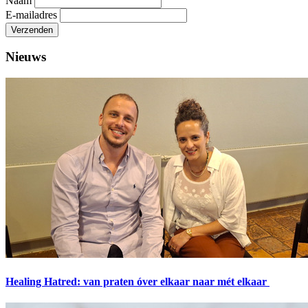
Naam
E-mailadres
Verzenden
Nieuws
Healing Hatred: van praten óver elkaar naar mét elkaar