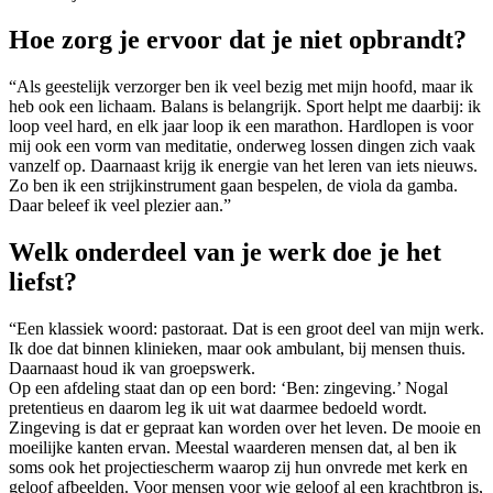
Hoe zorg je ervoor dat je niet opbrandt?
“Als geestelijk verzorger ben ik veel bezig met mijn hoofd, maar ik
heb ook een lichaam. Balans is belangrijk. Sport helpt me daarbij: ik
loop veel hard, en elk jaar loop ik een marathon. Hardlopen is voor
mij ook een vorm van meditatie, onderweg lossen dingen zich vaak
vanzelf op. Daarnaast krijg ik energie van het leren van iets nieuws.
Zo ben ik een strijkinstrument gaan bespelen, de viola da gamba.
Daar beleef ik veel plezier aan.”
Welk onderdeel van je werk doe je het
liefst?
“Een klassiek woord: pastoraat. Dat is een groot deel van mijn werk.
Ik doe dat binnen klinieken, maar ook ambulant, bij mensen thuis.
Daarnaast houd ik van groepswerk.
Op een afdeling staat dan op een bord: ‘Ben: zingeving.’
Nogal
pretentieus en daarom leg ik uit wat daarmee bedoeld wordt.
Zingeving is dat er gepraat kan worden over het leven. De mooie en
moeilijke kanten ervan. Meestal waarderen mensen dat, al ben ik
soms ook het projectiescherm waarop zij hun onvrede met kerk en
geloof afbeelden. Voor mensen voor wie geloof al een krachtbron is,