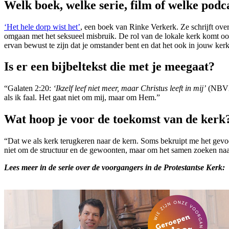
Welk boek, welke serie, film of welke podca
‘Het hele dorp wist het’
, een boek van Rinke Verkerk. Ze schrijft over
omgaan met het seksueel misbruik. De rol van de lokale kerk komt ook 
ervan bewust te zijn dat je omstander bent en dat het ook in jouw ker
Is er een bijbeltekst die met je meegaat?
“Galaten 2:20:
‘Ikzelf leef niet meer, maar Christus leeft in mij’
(NBV21)
als ik faal. Het gaat niet om mij, maar om Hem.”
Wat hoop je voor de toekomst van de kerk
“Dat we als kerk terugkeren naar de kern. Soms bekruipt me het gevoel
niet om de structuur en de gewoonten, maar om het samen zoeken naar
Lees meer in de serie over de voorgangers in de Protestantse Kerk: