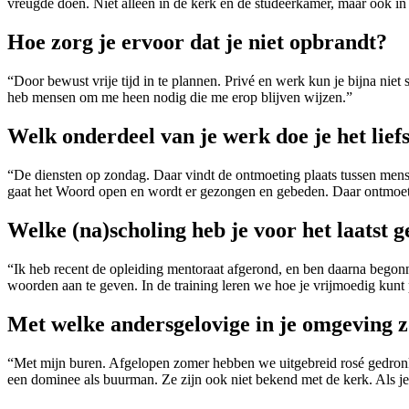
vreugde doen. Niet alleen in de kerk en de studeerkamer, maar ook in
Hoe zorg je ervoor dat je niet opbrandt?
“Door bewust vrije tijd in te plannen. Privé en werk kun je bijna niet
heb mensen om me heen nodig die me erop blijven wijzen.”
Welk onderdeel van je werk doe je het lief
“De diensten op zondag. Daar vindt de ontmoeting plaats tussen men
gaat het Woord open en wordt er gezongen en gebeden. Daar ontmoete
Welke (na)scholing heb je voor het laatst 
“Ik heb recent de opleiding mentoraat afgerond, en ben daarna begon
woorden aan te geven. In de training leren we hoe je vrijmoedig kunt
Met welke andersgelovige in je omgeving z
“Met mijn buren. Afgelopen zomer hebben we uitgebreid rosé gedronk
een dominee als buurman. Ze zijn ook niet bekend met de kerk. Als je 