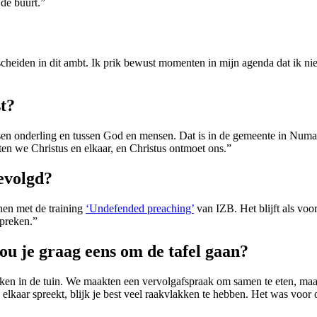
 de buurt.”
 scheiden in dit ambt. Ik prik bewust momenten in mijn agenda dat ik nie
st?
sen onderling en tussen God en mensen. Dat is in de gemeente in Num
n we Christus en elkaar, en Christus ontmoet ons.”
gevolgd?
nen met de training
‘Undefended preaching’
van IZB. Het blijft als vo
 preken.”
ou je graag eens om de tafel gaan?
en in de tuin. We maakten een vervolgafspraak om samen te eten, maa
elkaar spreekt, blijk je best veel raakvlakken te hebben. Het was voor