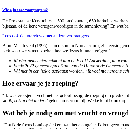
Wie zijn onze voorgangers?
De Protestantse Kerk telt ca. 1500 predikanten, 650 kerkelijk werker
bijstaan, of de kerk vertegenwoordigen in de samenleving? En wat be
Lees ook de interviews met andere voorgangers
Bram Maarleveld (1996) is predikant in Numansdorp, zijn eerste gemee
plek waar we samen zoeken hoe we Jezus kunnen volgen.”
Master gemeentepredikant aan de PThU Amsterdam, daarvoor de b
Sinds 2022 gemeentepredikant van de Hervormde Gemeente 
Wil niet in een hokje geplaatst worden. “Ik voel me nergens ech
Hoe ervaar je je roeping?
“Ik was vroeger al veel met het geloof bezig, de roeping om predikan
sta ik, ik kan niet anders
’ gelden ook voor mij. Welke kant ik ook op g
Wat heb je nodig om met vrucht en vreug
“Dat ik de focus houd op de kern van het evangelie. Ik ben geen man