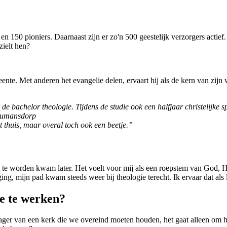
s en 150 pioniers. Daarnaast zijn er zo'n 500 geestelijk verzorgers ac
zielt hen?
nte. Met anderen het evangelie delen, ervaart hij als de kern van zij
achelor theologie. Tijdens de studie ook een halfjaar christelijke s
Numansdorp
t thuis, maar overal toch ook een beetje.”
t te worden kwam later. Het voelt voor mij als een roepstem van God, H
ing, mijn pad kwam steeds weer bij theologie terecht. Ik ervaar dat als
de te werken?
ager van een kerk die we overeind moeten houden, het gaat alleen om h