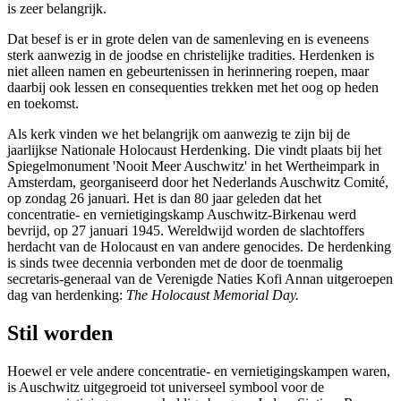
is zeer belangrijk.
Dat besef is er in grote delen van de samenleving en is eveneens
sterk aanwezig in de joodse en christelijke tradities. Herdenken is
niet alleen namen en gebeurtenissen in herinnering roepen, maar
daarbij ook lessen en consequenties trekken met het oog op heden
en toekomst.
Als kerk vinden we het belangrijk om aanwezig te zijn bij de
jaarlijkse Nationale Holocaust Herdenking. Die vindt plaats bij het
Spiegelmonument 'Nooit Meer Auschwitz' in het Wertheimpark in
Amsterdam, georganiseerd door het Nederlands Auschwitz Comité,
op zondag 26 januari. Het is dan 80 jaar geleden dat het
concentratie- en vernietigingskamp Auschwitz-Birkenau werd
bevrijd, op 27 januari 1945. Wereldwijd worden de slachtoffers
herdacht van de Holocaust en van andere genocides. De herdenking
is sinds twee decennia verbonden met de door de toenmalig
secretaris-generaal van de Verenigde Naties Kofi Annan uitgeroepen
dag van herdenking:
The Holocaust Memorial Day.
Stil worden
Hoewel er vele andere concentratie- en vernietigingskampen waren,
is Auschwitz uitgegroeid tot universeel symbool voor de