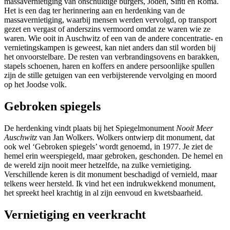
massavernietiging van onschuldige burgers, Joden, Sinti en Roma.
Het is een dag ter herinnering aan en herdenking van de
massavernietiging, waarbij mensen werden vervolgd, op transport
gezet en vergast of anderszins vermoord omdat ze waren wie ze
waren. Wie ooit in Auschwitz of een van de andere concentratie- en
vernietingskampen is geweest, kan niet anders dan stil worden bij
het onvoorstelbare. De resten van verbrandingsovens en barakken,
stapels schoenen, haren en koffers en andere persoonlijke spullen
zijn de stille getuigen van een verbijsterende vervolging en moord
op het Joodse volk.
Gebroken spiegels
De herdenking vindt plaats bij het Spiegelmonument
Nooit Meer
Auschwitz
van Jan Wolkers. Wolkers ontwierp dit monument, dat
ook wel ‘Gebroken spiegels’ wordt genoemd, in 1977. Je ziet de
hemel erin weerspiegeld, maar gebroken, geschonden. De hemel en
de wereld zijn nooit meer hetzelfde, na zulke vernietiging.
Verschillende keren is dit monument beschadigd of vernield, maar
telkens weer hersteld. Ik vind het een indrukwekkend monument,
het spreekt heel krachtig in al zijn eenvoud en kwetsbaarheid.
Vernietiging en veerkracht