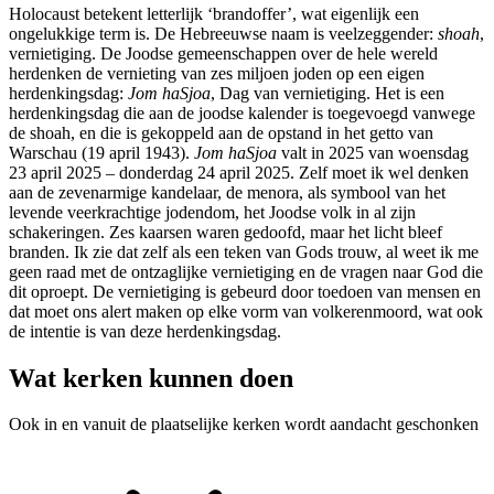
Holocaust betekent letterlijk ‘brandoffer’, wat eigenlijk een
ongelukkige term is. De Hebreeuwse naam is veelzeggender:
shoah
,
vernietiging. De Joodse gemeenschappen over de hele wereld
herdenken de vernieting van zes miljoen joden op een eigen
herdenkingsdag:
Jom haSjoa
, Dag van vernietiging. Het is een
herdenkingsdag die aan de joodse kalender is toegevoegd vanwege
de shoah, en die is gekoppeld aan de opstand in het getto van
Warschau (19 april 1943).
Jom haSjoa
valt in 2025 van woensdag
23 april 2025 – donderdag 24 april 2025. Zelf moet ik wel denken
aan de zevenarmige kandelaar, de menora, als symbool van het
levende veerkrachtige jodendom, het Joodse volk in al zijn
schakeringen. Zes kaarsen waren gedoofd, maar het licht bleef
branden. Ik zie dat zelf als een teken van Gods trouw, al weet ik me
geen raad met de ontzaglijke vernietiging en de vragen naar God die
dit oproept. De vernietiging is gebeurd door toedoen van mensen en
dat moet ons alert maken op elke vorm van volkerenmoord, wat ook
de intentie is van deze herdenkingsdag.
Wat kerken kunnen doen
Ook in en vanuit de plaatselijke kerken wordt
aandacht geschonken