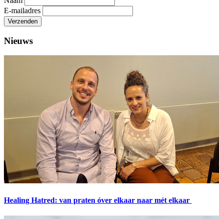
Naam
E-mailadres
Verzenden
Nieuws
Healing Hatred: van praten óver elkaar naar mét elkaar