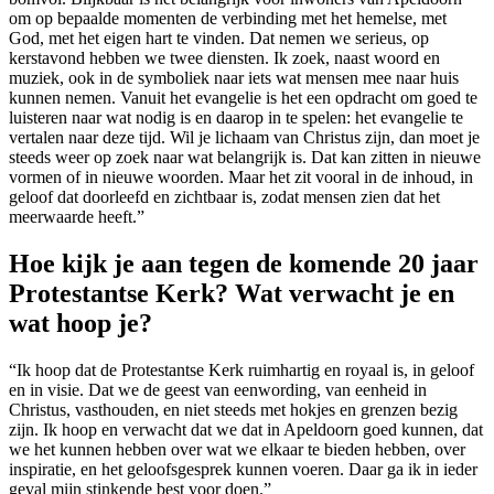
om op bepaalde momenten de verbinding met het hemelse, met
God, met het eigen hart te vinden. Dat nemen we serieus, op
kerstavond hebben we twee diensten. Ik zoek, naast woord en
muziek, ook in de symboliek naar iets wat mensen mee naar huis
kunnen nemen. Vanuit het evangelie is het een opdracht om goed te
luisteren naar wat nodig is en daarop in te spelen: het evangelie te
vertalen naar deze tijd. Wil je lichaam van Christus zijn, dan moet je
steeds weer op zoek naar wat belangrijk is. Dat kan zitten in nieuwe
vormen of in nieuwe woorden. Maar het zit vooral in de inhoud, in
geloof dat doorleefd en zichtbaar is, zodat mensen zien dat het
meerwaarde heeft.”
Hoe kijk je aan tegen de komende 20 jaar
Protestantse Kerk? Wat verwacht je en
wat hoop je?
“Ik hoop dat de Protestantse Kerk ruimhartig en royaal is, in geloof
en in visie. Dat we de geest van eenwording, van eenheid in
Christus, vasthouden, en niet steeds met hokjes en grenzen bezig
zijn. Ik hoop en verwacht dat we dat in Apeldoorn goed kunnen, dat
we het kunnen hebben over wat we elkaar te bieden hebben, over
inspiratie, en het geloofsgesprek kunnen voeren. Daar ga ik in ieder
geval mijn stinkende best voor doen.”