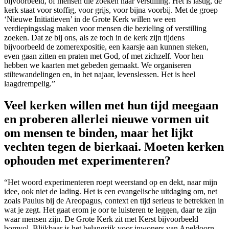
bijvoorbeeld, of mensen die zoeken naar verstilling. Het is lastig, de
kerk staat voor stoffig, voor grijs, voor bijna voorbij. Met de groep
‘Nieuwe Initiatieven’ in de Grote Kerk willen we een
verdiepingsslag maken voor mensen die bezieling of verstilling
zoeken. Dat ze bij ons, als ze toch in de kerk zijn tijdens
bijvoorbeeld de zomerexpositie, een kaarsje aan kunnen steken,
even gaan zitten en praten met God, of met zichzelf. Voor hen
hebben we kaarten met gebeden gemaakt. We organiseren
stiltewandelingen en, in het najaar, levenslessen. Het is heel
laagdrempelig.”
Veel kerken willen met hun tijd meegaan
en proberen allerlei nieuwe vormen uit
om mensen te binden, maar het lijkt
vechten tegen de bierkaai. Moeten kerken
ophouden met experimenteren?
“Het woord experimenteren roept weerstand op en dekt, naar mijn
idee, ook niet de lading. Het is een evangelische uitdaging om, net
zoals Paulus bij de Areopagus, context en tijd serieus te betrekken in
wat je zegt. Het gaat erom je oor te luisteren te leggen, daar te zijn
waar mensen zijn. De Grote Kerk zit met Kerst bijvoorbeeld
bomvol. Blijkbaar is het belangrijk voor inwoners van Apeldoorn