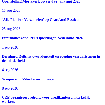
Openstelling Moriakerk op vrijdag juli / aug 2026
15 aug 2026
‘Alle Pioniers Verzamelen’ op Graceland Festival
25 aug 2026
Informatieavond PPP Opleidingen Nederland 2026
1 sep 2026
Bernhard Reitsma over identiteit en roeping van christenen in
de minderheid
4 sep 2026
Symposium 'Vitaal gemeente-zijn'
8 sep 2026
GZB organiseert retraite voor predikanten en kerkelijk
werkers