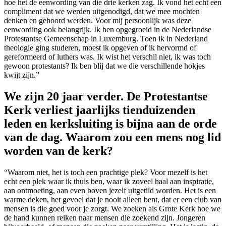
hoe het de eenwording van die drie kerken zag. Ik vond het echt een
compliment dat we werden uitgenodigd, dat we mee mochten
denken en gehoord werden. Voor mij persoonlijk was deze
eenwording ook belangrijk. Ik ben opgegroeid in de Nederlandse
Protestantse Gemeenschap in Luxemburg. Toen ik in Nederland
theologie ging studeren, moest ik opgeven of ik hervormd of
gereformeerd of luthers was. Ik wist het verschil niet, ik was toch
gewoon protestants? Ik ben blij dat we die verschillende hokjes
kwijt zijn.”
We zijn 20 jaar verder. De Protestantse
Kerk verliest jaarlijks tienduizenden
leden en kerksluiting is bijna aan de orde
van de dag. Waarom zou een mens nog lid
worden van de kerk?
“Waarom niet, het is toch een prachtige plek? Voor mezelf is het
echt een plek waar ik thuis ben, waar ik zoveel haal aan inspiratie,
aan ontmoeting, aan even boven jezelf uitgetild worden. Het is een
warme deken, het gevoel dat je nooit alleen bent, dat er een club van
mensen is die goed voor je zorgt. We zoeken als Grote Kerk hoe we
de hand kunnen reiken naar mensen die zoekend zijn. Jongeren