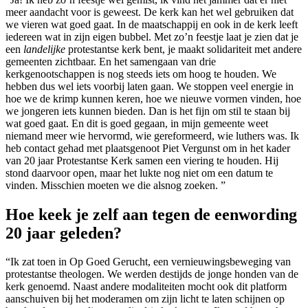
meer aandacht voor is geweest. De kerk kan het wel gebruiken dat
we vieren wat goed gaat. In de maatschappij en ook in de kerk leeft
iedereen wat in zijn eigen bubbel. Met zo’n feestje laat je zien dat je
een
landelijke
protestantse kerk bent, je maakt solidariteit met andere
gemeenten zichtbaar. En het samengaan van drie
kerkgenootschappen is nog steeds iets om hoog te houden. We
hebben dus wel iets voorbij laten gaan. We stoppen veel energie in
hoe we de krimp kunnen keren, hoe we nieuwe vormen vinden, hoe
we jongeren iets kunnen bieden. Dan is het fijn om stil te staan bij
wat goed gaat. En dit is goed gegaan, in mijn gemeente weet
niemand meer wie hervormd, wie gereformeerd, wie luthers was. Ik
heb contact gehad met plaatsgenoot Piet Vergunst om in het kader
van 20 jaar Protestantse Kerk samen een viering te houden. Hij
stond daarvoor open, maar het lukte nog niet om een datum te
vinden. Misschien moeten we die alsnog zoeken. ”
Hoe keek je zelf aan tegen de eenwording
20 jaar geleden?
“Ik zat toen in Op Goed Geruch
t, een vernieuwingsbeweging van
protestantse theologen.
We werden destijds
de j
onge honden van de
kerk genoemd. Naast andere modaliteiten mocht ook dit platform
aanschuiven bij het moderamen om zijn licht te laten schijnen op