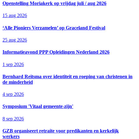
Openstelling Moriakerk op vrijdag juli / aug 2026
15 aug 2026
‘Alle Pioniers Verzamelen’ op Graceland Festival
25 aug 2026
Informatieavond PPP Opleidingen Nederland 2026
1 sep 2026
Bernhard Reitsma over identiteit en roeping van christenen in
de minderheid
4 sep 2026
Symposium 'Vitaal gemeente-zijn'
8 sep 2026
GZB organiseert retraite voor predikanten en kerkelijk
werkers