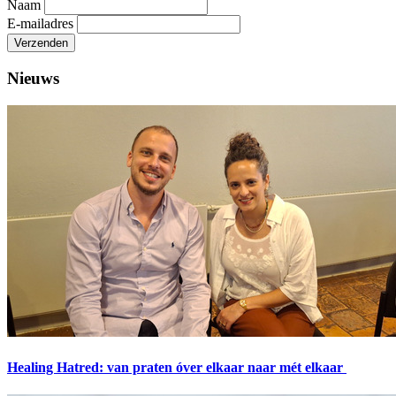
Naam
E-mailadres
Verzenden
Nieuws
Healing Hatred: van praten óver elkaar naar mét elkaar