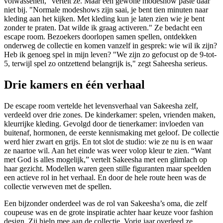
volwassenen," vertelt ze. Maar een gewone modeshow paste daar
niet bij. "Normale modeshows zijn saai, je bent tien minuten naar
kleding aan het kijken. Met kleding kun je laten zien wie je bent
zonder te praten. Dat wilde ik graag activeren." Ze bedacht een
escape room. Bezoekers doorlopen samen spellen, ontdekken
onderweg de collectie en komen vanzelf in gesprek: wie wil ik zijn?
Heb ik genoeg spel in mijn leven? "We zijn zo gefocust op de 9-tot-
5, terwijl spel zo ontzettend belangrijk is," zegt Saheesha serieus.
Drie kamers en één verhaal
De escape room vertelde het levensverhaal van Sakeesha zelf,
verdeeld over drie zones. De kinderkamer: spelen, vrienden maken,
kleurrijke kleding. Gevolgd door de tienerkamer: invloeden van
buitenaf, hormonen, de eerste kennismaking met geloof. De collectie
werd hier zwart en grijs. En tot slot de studio: wie ze nu is en waar
ze naartoe wil. Aan het einde was weer volop kleur te zien. “Want
met God is alles mogelijk,” vertelt Sakeesha met een glimlach op
haar gezicht. Modellen waren geen stille figuranten maar speelden
een actieve rol in het verhaal. En door de hele route heen was de
collectie verweven met de spellen.
Een bijzonder onderdeel was de rol van Sakeesha’s oma, die zelf
coupeuse was en de grote inspiratie achter haar keuze voor fashion
design. Zij hielp mee aan de collectie. Vorig jaar overleed ze.