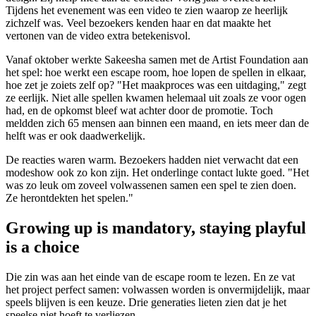
Tijdens het evenement was een video te zien waarop ze heerlijk
zichzelf was. Veel bezoekers kenden haar en dat maakte het
vertonen van de video extra betekenisvol.
Vanaf oktober werkte Sakeesha samen met de Artist Foundation aan
het spel: hoe werkt een escape room, hoe lopen de spellen in elkaar,
hoe zet je zoiets zelf op? "Het maakproces was een uitdaging," zegt
ze eerlijk. Niet alle spellen kwamen helemaal uit zoals ze voor ogen
had, en de opkomst bleef wat achter door de promotie. Toch
meldden zich 65 mensen aan binnen een maand, en iets meer dan de
helft was er ook daadwerkelijk.
De reacties waren warm. Bezoekers hadden niet verwacht dat een
modeshow ook zo kon zijn. Het onderlinge contact lukte goed. "Het
was zo leuk om zoveel volwassenen samen een spel te zien doen.
Ze herontdekten het spelen."
Growing up is mandatory, staying playful
is a choice
Die zin was aan het einde van de escape room te lezen. En ze vat
het project perfect samen: volwassen worden is onvermijdelijk, maar
speels blijven is een keuze. Drie generaties lieten zien dat je het
speelse niet hoeft te verliezen.