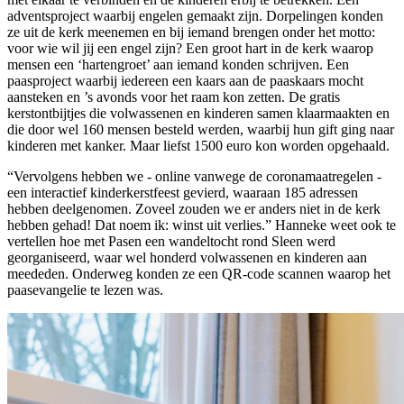
adventsproject waarbij engelen gemaakt zijn. Dorpelingen konden
ze uit de kerk meenemen en bij iemand brengen onder het motto:
voor wie wil jij een engel zijn? Een groot hart in de kerk waarop
mensen een ‘hartengroet’ aan iemand konden schrijven. Een
paasproject waarbij iedereen een kaars aan de paaskaars mocht
aansteken en ’s avonds voor het raam kon zetten. De gratis
kerstontbijtjes die volwassenen en kinderen samen klaarmaakten en
die door wel 160 mensen besteld werden, waarbij hun gift ging naar
kinderen met kanker. Maar liefst 1500 euro kon worden opgehaald.
“Vervolgens hebben we - online vanwege de coronamaatregelen -
een interactief kinderkerstfeest gevierd, waaraan 185 adressen
hebben deelgenomen. Zoveel zouden we er anders niet in de kerk
hebben gehad! Dat noem ik: winst uit verlies.” Hanneke weet ook te
vertellen hoe met Pasen een wandeltocht rond Sleen werd
georganiseerd, waar wel honderd volwassenen en kinderen aan
meededen. Onderweg konden ze een QR-code scannen waarop het
paasevangelie te lezen was.