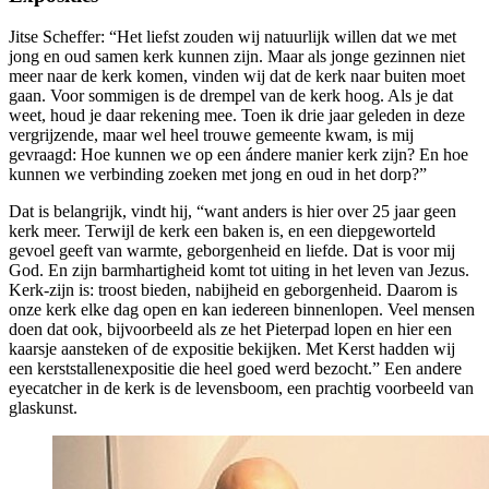
Jitse Scheffer: “Het liefst zouden wij natuurlijk willen dat we met
jong en oud samen kerk kunnen zijn. Maar als jonge gezinnen niet
meer naar de kerk komen, vinden wij dat de kerk naar buiten moet
gaan. Voor sommigen is de drempel van de kerk hoog. Als je dat
weet, houd je daar rekening mee. Toen ik drie jaar geleden in deze
vergrijzende, maar wel heel trouwe gemeente kwam, is mij
gevraagd: Hoe kunnen we op een ándere manier kerk zijn? En hoe
kunnen we verbinding zoeken met jong en oud in het dorp?”
Dat is belangrijk, vindt hij, “want anders is hier over 25 jaar geen
kerk meer. Terwijl de kerk een baken is, en een diepgeworteld
gevoel geeft van warmte, geborgenheid en liefde. Dat is voor mij
God. En zijn barmhartigheid komt tot uiting in het leven van Jezus.
Kerk-zijn is: troost bieden, nabijheid en geborgenheid. Daarom is
onze kerk elke dag open en kan iedereen binnenlopen. Veel mensen
doen dat ook, bijvoorbeeld als ze het Pieterpad lopen en hier een
kaarsje aansteken of de expositie bekijken. Met Kerst hadden wij
een kerststallenexpositie die heel goed werd bezocht.” Een andere
eyecatcher in de kerk is de levensboom, een prachtig voorbeeld van
glaskunst.