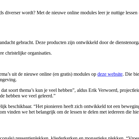
s diverser wordt? Met de nieuwe online modules leer je nuttige lessen
ndacht gebracht. Deze producten zijn ontwikkeld door de dienstenorgan
 christelijke organisaties.
ema’s uit de nieuwe online (en gratis) modules op
deze website
. Die bi
omgeving.
 dat soort thema’s kun je veel hebben”, aldus Erik Verwoerd, projectlei
iode hebben we veel geleerd.”
lijk beschikbaar. “Het pionieren heeft zich ontwikkeld tot een bewegin
 vinden we het belangrijk om de lessen te delen met iedereen die hier b
conale) presentieplekken, kliederkerken en monastieke plekken. “Vroege