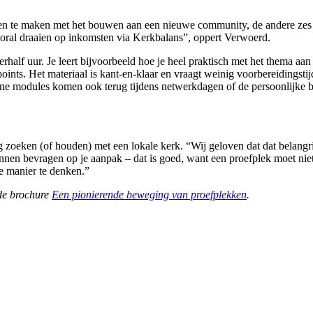
en te maken met het bouwen aan een nieuwe community, de andere zes g
vooral draaien op inkomsten via Kerkbalans”, oppert Verwoerd.
lf uur. Je leert bijvoorbeeld hoe je heel praktisch met het thema aan de
nts. Het materiaal is kant-en-klaar en vraagt weinig voorbereidingstijd
line modules komen ook terug tijdens netwerkdagen of de persoonlijke 
zoeken (of houden) met een lokale kerk. “Wij geloven dat dat belangrijk
kunnen bevragen op je aanpak – dat is goed, want een proefplek moet ni
re manier te denken.”
de brochure
Een pionierende beweging van proefplekken
.