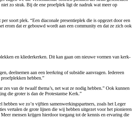
 niet zo strak. Bij de ene proefplek ligt de nadruk wat meer op
 per soort plek. “Een diaconale presentieplek die is opgezet door een
at het erom dat er gebouwd wordt aan een community en dat ze zich ook
ieplekken en kliederkerken. Dit kan gaan om nieuwe vormen van kerk-
gen, deelnemen aan een leerkring of subsidie aanvragen. Iedereen
en proefplekken hebben.”
ar zes van de twaalf thema’s, net wat ze nodig hebben.” Ook kunnen
g die groter is dan de Protestantse Kerk.”
el hebben we zo’n vijftien samenwerkingspartners, zoals het Leger
es vertalen de grote lijnen die wij hebben uitgezet voor het pionieren
 Meer mensen krijgen hierdoor toegang tot de kennis en ervaring die