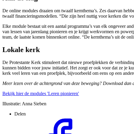
De online modules draaien om
twaalf kernthema’s
. Zes daarvan hebb
twaalf financieringsmodellen. “Die zijn heel nuttig voor kerken die 
Elke module bestaat uit een aantal programma’s van elk ongeveer anderha
van lessen van jarenlang pionieren en je krijgt werkvormen en powerpoi
team, de laatste komen binnenkort online. “De kernthema’s uit de on
Lokale kerk
De Protestante Kerk stimuleert dat nieuwe proefplekken de verbinding 
kunnen bidden voor jouw initiatief. Het zorgt er ook voor dat ze je 
kerk veel leren van een proefplek, bijvoorbeeld om eens op een ande
Meer lezen over de achtergrond van deze beweging? Download dan 
Bekijk hier de modules 'Leren pionieren'
Illustratie: Anna Sieben
Delen