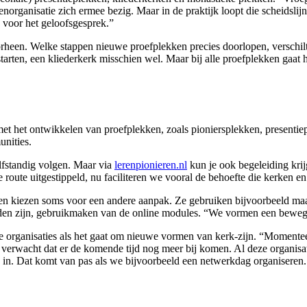
norganisatie zich ermee bezig. Maar in de praktijk loopt die scheidslijn
 voor het geloofsgesprek.”
orheen. Welke stappen nieuwe proefplekken precies doorlopen, verschilt
 starten, een kliederkerk misschien wel. Maar bij alle proefplekken ga
 met het ontwikkelen van proefplekken, zoals pioniersplekken, present
nities.
elfstandig volgen. Maar via
lerenpionieren.nl
kun je ook begeleiding krij
 route uitgestippeld, nu faciliteren we vooral de behoefte die kerken 
sen kiezen soms voor een andere aanpak. Ze gebruiken bijvoorbeeld ma
den zijn, gebruikmaken van de online modules. “We vormen een bewegin
re organisaties als het gaat om nieuwe vormen van kerk-zijn. “Momente
 verwacht dat er de komende tijd nog meer bij komen. Al deze organisati
 in. Dat komt van pas als we bijvoorbeeld een netwerkdag organiseren.