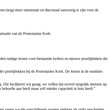
 om (nog) meer missionair en diaconaal aanwezig te zijn voor de
isatie van de Protestantse Kerk.
eden nuttige lessen voor bestaande kerken en nieuwe proefplekken die
der proefplekken bij de Protestantse Kerk. De lessen in de modules
g. Die faciliteren wij graag, we willen dat zoveel mogelijk mensen op
ehoefte aan heeft maar zelf minder capaciteit in huis heeft.”
r zagen we die verschillende soorten plekken als strikt gescheiden