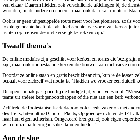
van elkaar. Daarom hielden ook verschillende afdelingen bij de dienste
woorden, bij de andere op daden – maar ook daar kan ruimte ontstaan
Ook is er geen uitgestippelde route meer voor het pionieren, zoals vo
lokale gemeente heeft niet als doel een nieuwe vorm van kerk-zijn te
richten op mensen die niet kerkelijk betrokken zijn.”
Twaalf thema's
De online modules zijn geschikt voor kerken en teams die bezig zijn
zijn, maar ook om bestaande kerken die bouwen aan inclusieve commu
Doordat ze online staan en gratis beschikbaar zijn, kun je de lessen z
bepaalt voor zichzelf wat nodig is. “Hadden we vroeger een duidelijke
De open aanpak past goed bij de huidige tijd, vindt Verwoerd. “Men
teams uit andere kerkgenootschappen of die niet aan een kerk verbon
Zelf trekt de Protestantse Kerk daarom ook steeds vaker op met ande
des Heils, Intercultural Church Plants, Op goed gerucht en de IZB. Ik
naar hun eigen achterban. Omgekeerd brengen zij ook eigen expertise
wij en onze partnerorganisaties kunnen bieden.”
Aan de slag