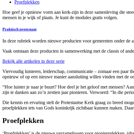
Proefplekken
Hoe geef je opnieuw vorm aan kerk-zijn in deze samenleving die steed
mensen in je wijk of plaats. Je kunt de modules gratis volgen.
Praktisch protestant
In deze rubriek worden nieuwe producten voor gemeenten onder de aa
Vaak ontstaan deze producten in samenwerking met de classis of andere
Bekijk alle artikelen in deze serie
Viervoudig luisteren, leiderschap, communicatie – zomaar een paar th
opnieuw of op een nieuwe manier aansluiting willen vinden met de 
“Hoe luister je naar je buurt? Hoe deel je het geloof met mensen? Aan
zijn te danken aan zo’n zestien jaar pionieren. Verwoerd: “In die per
Die kennis en ervaring stelt de Protestantse Kerk graag zo breed moge
proefplekken iets van Gods koninkrijk zichtbaar kunnen maken. Daarom
Proefplekken
‘
Proefplekken
’ is de nieuwe verzamelnaam voor pioniersplekken, (dia