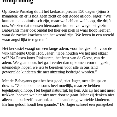
Hoop nodig
Op Eerste Paasdag duurt het kerkasiel precies 150 dagen (bijna 5
maanden) en er is nog geen zicht op een goede afloop. Jager: “We
kunnen niet optimistisch zijn, maar we hebben wel hoop, die drijft
ons.
We zien dat mensen hiernaartoe komen vanwege het gezin
Babayants maar ook omdat het hier een plek is waar hoop leeft en
waar de zachte krachten aan het woord zijn.
W
e leven in een wereld
waar angst lijkt te regeren.”
Het kerkasiel vraagt om een lange adem, voor het gezin én voor de
wijkgemeente Open Hof. Jager: “Hoe houden we het met elkaar
vol? Na Pasen komt Pinksteren, het feest van de Geest, van de
adem. We gaan door, het gaat verder dan opkomen voor dit gezin,
uiteindelijk hopen we iets te bereiken voor alle in ons land
gewortelde kinderen die met uitzetting bedreigd worden.”
Met de Babayants gaat het best goed, ziet Jager, met alle ups en
downs. “Ze hebben het soms heel moeilijk, maar ze hebben
tegelijkertijd hoop. Het begint natuurlijk bij hen. Als zij het niet meer
trekken, hoeven we hier niet mee door te gaan. Maar zij denken niet
alleen aan zichzelf maar ook aan alle andere gewortelde kinderen.
En hun geloof houdt hen gaande.”
Ds. Jager schreef
een paasgebed