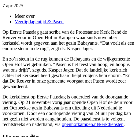
7 apr 2025
|
Meer over
Veertigdagentijd & Pasen
Op Eerste Paasdag gaat scriba van de Protestantse Kerk René de
Reuver voor in Open Hof in Kampen waar sinds november
kerkasiel wordt gegeven aan het gezin Babayants. “Dat voelt als een
enorme steun in de rug”, zegt ds. Kasper Jager.
En zo’n steun in de rug kunnen de Babayants en de wijkgemeente
Open Hof wel gebruiken. “
Pasen is het feest van hoop, en hoop is
wat ons drijft”, zegt ds. Kasper Jager. Dat de landelijke kerk zich
achter het kerkasiel heeft geschaard helpt volgens hem enorm. “En
dat De Reuver in onze gemeente voorgaat met Pasen wordt zeer
gewaardeerd.”
De kerkdienst op Eerste Paasdag is onderdeel van de doorgaande
viering
. Op 21 november vorig jaar opende Open Hof de deur voor
het Oezbeekse gezin Babayants om uitzetting uit Nederland te
voorkomen. Door een doorlopende viering van 24 uur per dag kan
het gezin niet worden aangehouden.
De paasdienst is te volgen,
rechtstreeks en naderhand,
via
openhofkampen.nl/kerkdiensten
.