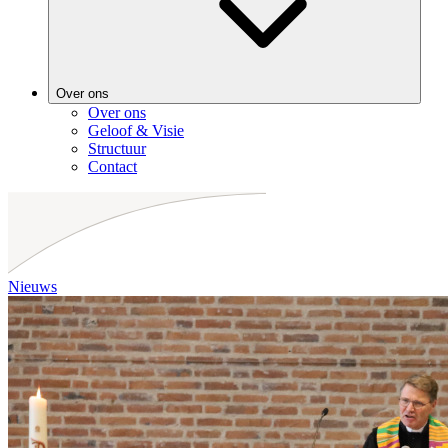
Over ons
Over ons
Geloof & Visie
Structuur
Contact
Nieuws