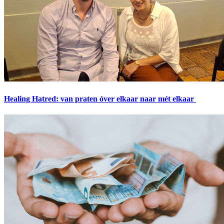
Healing Hatred: van praten óver elkaar naar mét elkaar