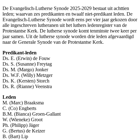
De Evangelisch-Lutherse Synode 2025-2029 bestaat uit achttien
leden; waarvan zes predikanten en twaalf niet-predikant leden. De
Evangelisch-Lutherse Synode wordt eens per vier jaar gekozen door
alle ingeschreven lutheranen uit het luthers ledenregister van de
Protestantse Kerk. De lutherse synode komt tenminste twee keer per
jaar samen. Uit de lutherse synode worden drie leden afgevaardigd
naar de Generale Synode van de Protestantse Kerk.
Predikant-leden
Ds. E. (Erwin) de Fouw
Ds. S. (Susanne) Freytag
Ds. M. (Margo) Jonker
Ds. W.F. (Willy) Metzger
Ds. K. (Kersten) Storch
Ds. R. (Rianne) Veenstra
Leden
M. (Marc) Braaksma
C. (Co) Engberts
B.M. (Bianca) Groen-Gallant
W. (Wieneke) Groot
Ph. (Philipp) Jäger
G. (Bertus) de Keizer
B. (Bart) Lip