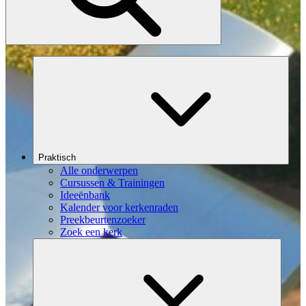
Praktisch
Alle onderwerpen
Cursussen & Trainingen
Ideeënbank
Kalender voor kerkenraden
Preekbeurtenzoeker
Zoek een kerk