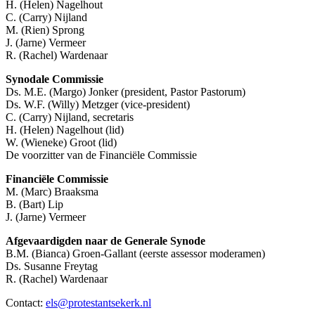
H. (Helen) Nagelhout
C. (Carry) Nijland
M. (Rien) Sprong
J. (Jarne) Vermeer
R. (Rachel) Wardenaar
Synodale Commissie
Ds. M.E. (Margo) Jonker (president, Pastor Pastorum)
Ds. W.F. (Willy) Metzger (vice-president)
C. (Carry) Nijland, secretaris
H. (Helen) Nagelhout (lid)
W. (Wieneke) Groot (lid)
De voorzitter van de Financiële Commissie
Financiële Commissie
M. (Marc) Braaksma
B. (Bart) Lip
J. (Jarne) Vermeer
Afgevaardigden naar de Generale Synode
B.M. (Bianca) Groen-Gallant (eerste assessor moderamen)
Ds. Susanne Freytag
R. (Rachel) Wardenaar
Contact:
els@protestantsekerk.nl