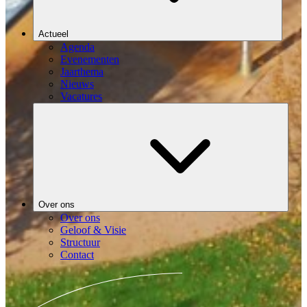
Actueel
Agenda
Evenementen
Jaarthema
Nieuws
Vacatures
Over ons
Over ons
Geloof & Visie
Structuur
Contact