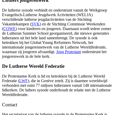
Luthers jongerenwerk
De lutherse synode verbindt en ondersteunt vanuit de Werkgroep
Evangelisch-Lutherse Jeugdwerk Activiteiten (WELJA)
verschillende lutherse jeugdactiviteiten van de Stichting
Vakantiekampen (
SVK
) en de Stichting Commissie Weekenden
(
COWE
) voor kinderen en jongeren. Daarnaast wordt iedere zomer
de Lutheran Summer School georganiseerd, die nieuwe generaties
lutheranen uit het hele land samenbrengt. De synode is ook
betrokken bij het Global Young Reformers Network, het
internationale jongerennetwerk van de Lutherse Wereldfederatie,
waarnaar zij jongeren afvaardigt.
Jong Protestant
ondersteunt het
jongerenwerk in de hele kerk.
De Lutherse Wereld Federatie
De Protestantse Kerk is lid en betrokken bij de Lutherse Wereld
Federatie (
LWF
), die in Genève zetelt. Zij is daarmee wereldwijd
verbonden met ruim 77 miljoen lutheranen vanuit 148 internationale
lidkerken. De luthers synode onderhoudt de relatie met de Lutherse
Wereldfederatie.
Contact
Het secretariaat van de lutherse synode in de Protestantse Kerk is