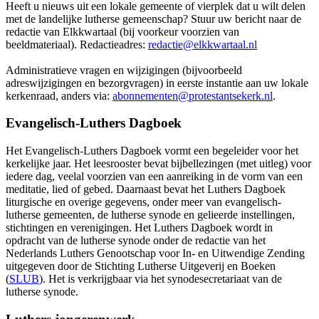
Heeft u nieuws uit een lokale gemeente of vierplek dat u wilt delen
met de landelijke lutherse gemeenschap? Stuur uw bericht naar de
redactie van Elkkwartaal (bij voorkeur voorzien van
beeldmateriaal). Redactieadres:
redactie@elkkwartaal.nl
Administratieve vragen en wijzigingen (bijvoorbeeld
adreswijzigingen en bezorgvragen) in eerste instantie aan uw lokale
kerkenraad, anders via:
abonnementen@protestantsekerk.nl
.
Evangelisch-Luthers Dagboek
Het Evangelisch-Luthers Dagboek vormt een begeleider voor het
kerkelijke jaar. Het leesrooster bevat bijbellezingen (met uitleg) voor
iedere dag, veelal voorzien van een aanreiking in de vorm van een
meditatie, lied of gebed. Daarnaast bevat het Luthers Dagboek
liturgische en overige gegevens, onder meer van evangelisch-
lutherse gemeenten, de lutherse synode en gelieerde instellingen,
stichtingen en verenigingen. Het Luthers Dagboek wordt in
opdracht van de lutherse synode onder de redactie van het
Nederlands Luthers Genootschap voor In- en Uitwendige Zending
uitgegeven door de Stichting Lutherse Uitgeverij en Boeken
(
SLUB
)
. Het is verkrijgbaar via het synodesecretariaat van de
lutherse synode.