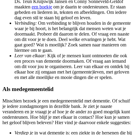
Ds. Teun Kruijswijk Jansen en Conny Sonneveld-Geldof
maakten
een boekje
om je daarin te ondersteunen. Er staan
gebeden en liederen in, teksten en afbeeldingen. Om iedere
dag even stil te staan bij geloof en leven.
Verbinding:
Om verbinding te blijven houden in de gemeente
waar je bij hoort, is het belangrijk dat mensen weten wat je
doormaakt. Probeer dit daarom te delen. Of vraag een naaste
om dit voor je te doen. Deel welke ervaringen je hebt. Wat
gaat goed? Wat is moeilijk? Zoek samen naar manieren om
hiermee om te gaan.
Leer van elkaar:
Kijk of je mensen kunt ontmoeten die ook
een proces van dementie doormaken. Of vraag aan iemand
om dit voor jou te organiseren. Leer van elkaar en ontdek bij
elkaar hoe zij omgaan met het (gemeente)leven, met geloven
en met alle moeilijke en mooie dingen die er spelen.
Als medegemeentelid
Misschien bezoek je een medegemeentelid met dementie. Of schuif
je iedere zondagmorgen in dezelfde bank. Je ziet je naaste
veranderen en je vraagt je af hoe je de ander zo goed mogelijk kunt
ondersteunen. Hoe blijf je met elkaar in contact? Hoe kun je samen
het geloof blijven beleven? Hier vind je daarvoor enkele suggesties:
Verdiep je
in wat dementie is: een ziekte in de hersenen die bij