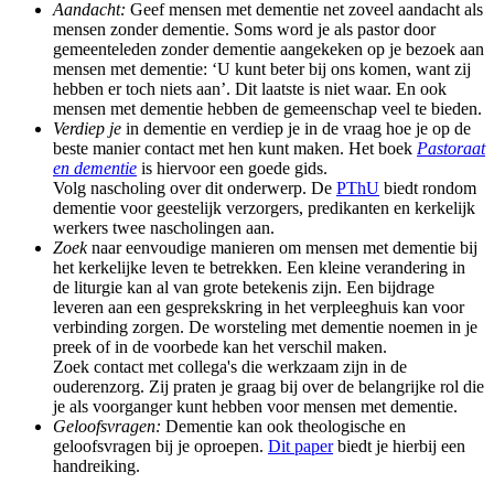
Aandacht:
Geef mensen met dementie net zoveel aandacht als
mensen zonder dementie. Soms word je als pastor door
gemeenteleden zonder dementie aangekeken op je bezoek aan
mensen met dementie: ‘U kunt beter bij ons komen, want zij
hebben er toch niets aan’. Dit laatste is niet waar. En ook
mensen met dementie hebben de gemeenschap veel te bieden.
Verdiep je
in dementie en verdiep je in de vraag hoe je op de
beste manier contact met hen kunt maken. Het boek
Pastoraat
en dementie
is hiervoor een goede gids.
Volg nascholing over dit onderwerp. De
PThU
biedt rondom
dementie voor geestelijk verzorgers, predikanten en kerkelijk
werkers twee nascholingen aan.
Zoek
naar eenvoudige manieren om mensen met dementie bij
het kerkelijke leven te betrekken. Een kleine verandering in
de liturgie kan al van grote betekenis zijn. Een bijdrage
leveren aan een gesprekskring in het verpleeghuis kan voor
verbinding zorgen. De worsteling met dementie noemen in je
preek of in de voorbede kan het verschil maken.
Zoek contact met collega's die werkzaam zijn in de
ouderenzorg. Zij praten je graag bij over de belangrijke rol die
je als voorganger kunt hebben voor mensen met dementie.
Geloofsvragen:
Dementie kan ook theologische en
geloofsvragen bij je oproepen.
Dit paper
biedt je hierbij een
handreiking.