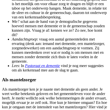
is het moeilijk om voor elkaar zorg te dragen en blijft er een
taboe op het onderwerp hangen. Maak dementie, in relatie tot
de sfeer en cultuur in de gemeenschap, daarom tot onderwerp
van een kerkenraadsbespreking.
Wie?
schat aan de hand van je demografische gegevens
hoeveel mensen met dementie er in de gemeenschap zouden
kunnen zijn. Vraag je af: kennen we ze? Zo nee, hoe komt
dit?
Aandachtsgroep
: vraag een aantal gemeenteleden met
ervaring (denk aan: iemand met dementie, een mantelzorger,
zorgmedewerker) om een aandachtsgroep te vormen. Zij
kunnen meedenken over wat er nodig is om mensen met en
mensen zonder dementie zich thuis te laten voelen in de
gemeente.
Lees
: In
Pastoraat en dementie
vind je nog meer suggesties
om als kerkenraad mee aan de slag te gaan.
Als mantelzorger
Als mantelzorger ken je je naaste met dementie als geen ander. Je
weet welke betekenis geloven en het gemeenteleven voor de ander
heeft. Je merkt wellicht ook welke belemmeringen de ander ervaart,
mogelijk ervaar je ze zelf ook. Hoe kun je hiermee omgaan? En hoe
kun je omgaan met de intensiteit van het mantelzorgen? Hier vind je