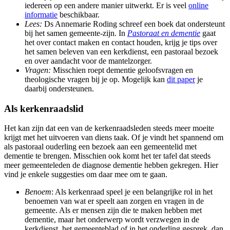
iedereen op een andere manier uitwerkt. Er is veel
online
informatie
beschikbaar.
Lees:
Ds Annemarie Roding schreef een boek dat ondersteunt
bij het samen gemeente-zijn. In
Pastoraat en dementie
gaat
het over contact maken en contact houden, krijg je tips over
het samen beleven van een kerkdienst, een pastoraal bezoek
en over aandacht voor de mantelzorger.
Vragen:
Misschien roept dementie geloofsvragen en
theologische vragen bij je op. Mogelijk kan
dit paper
je
daarbij ondersteunen.
Als kerkenraadslid
Het kan zijn dat een van de kerkenraadsleden steeds meer moeite
krijgt met het uitvoeren van diens taak. Of je vindt het spannend om
als pastoraal ouderling een bezoek aan een gemeentelid met
dementie te brengen. Misschien ook komt het ter tafel dat steeds
meer gemeenteleden de diagnose dementie hebben gekregen. Hier
vind je enkele suggesties om daar mee om te gaan.
Benoem
: Als kerkenraad speel je een belangrijke rol in het
benoemen van wat er speelt aan zorgen en vragen in de
gemeente. Als er mensen zijn die te maken hebben met
dementie, maar het onderwerp wordt verzwegen in de
kerkdienst, het gemeenteblad of in het onderling gesprek, dan