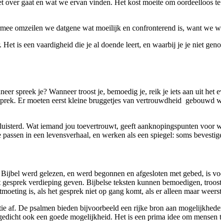
over gaat en wat we ervan vinden. Het kost moeite om oordeelloos te lu
mee omzeilen we datgene wat moeilijk en confronterend is, want we we
. Het is een vaardigheid die je al doende leert, en waarbij je je niet g
eer spreek je? Wanneer troost je, bemoedig je, reik je iets aan uit het 
g gesprek. Er moeten eerst kleine bruggetjes van vertrouwdheid gebouw
eluisterd. Wat iemand jou toevertrouwt, geeft aanknopingspunten voor
te passen in een levensverhaal, en werken als een spiegel: soms bevest
jbel werd gelezen, en werd begonnen en afgesloten met gebed, is voorbij
et gesprek verdieping geven. Bijbelse teksten kunnen bemoedigen, troos
ontmoeting is, als het gesprek niet op gang komt, als er alleen maar weers
uatie af. De psalmen bieden bijvoorbeeld een rijke bron aan mogelijkhe
 gedicht ook een goede mogelijkheid. Het is een prima idee om mensen t