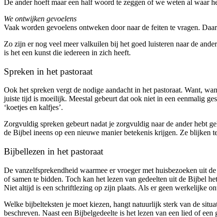
De ander hoeft maar een half woord te zeggen of we weten al waar het 
We ontwijken gevoelens
Vaak worden gevoelens ontweken door naar de feiten te vragen. Daar
Zo zijn er nog veel meer valkuilen bij het goed luisteren naar de ander
is het een kunst die iedereen in zich heeft.
Spreken in het pastoraat
Ook het spreken vergt de nodige aandacht in het pastoraat. Want, wann
juiste tijd is moeilijk. Meestal gebeurt dat ook niet in een eenmali
‘koetjes en kalfjes’.
Zorgvuldig spreken gebeurt nadat je zorgvuldig naar de ander hebt g
de Bijbel ineens op een nieuwe manier betekenis krijgen. Ze blijken 
Bijbellezen in het pastoraat
De vanzelfsprekendheid waarmee er vroeger met huisbezoeken uit de Bi
of samen te bidden. Toch kan het lezen van gedeelten uit de Bijbel h
Niet altijd is een schriftlezing op zijn plaats. Als er geen werkelijke 
Welke bijbelteksten je moet kiezen, hangt natuurlijk sterk van de sit
beschreven. Naast een Bijbelgedeelte is het lezen van een lied of een