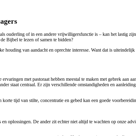
ragers
 ouderling of in een andere vrijwilligersfunctie is – kan het lastig zij
 de Bijbel te lezen of samen te bidden?
e houding van aandacht en oprechte interesse. Want dat is uiteindelijk
ve ervaringen met pastoraat hebben meestal te maken met gebrek aan aand
ander staat centraal. Er zijn verschillende omstandigheden en aanleiding
orte tijd van stilte, concentratie en gebed kan een goede voorbereiding 
s en oplossingen. De ander zit echter niet altijd te wachten op onze advi