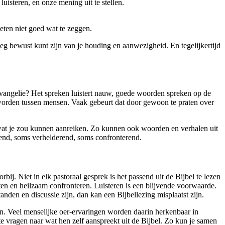
isteren, en onze mening uit te stellen.
ten niet goed wat te zeggen.
enoeg bewust kunt zijn van je houding en aanwezigheid. En tegelijkertijd
evangelie?
Het spreken luistert nauw, goede woorden spreken op de
d worden tussen mensen. Vaak gebeurt dat door gewoon te praten over
 wat je zou kunnen aanreiken. Zo kunnen ook woorden en verhalen uit
igend, soms verhelderend, soms confronterend.
. Niet in elk pastoraal gesprek is het passend uit de Bijbel te lezen
ten en heilzaam confronteren. Luisteren is een blijvende voorwaarde.
tanden en discussie zijn, dan kan een Bijbellezing misplaatst zijn.
den. Veel menselijke oer-ervaringen worden daarin herkenbaar in
e vragen naar wat hen zelf aanspreekt uit de Bijbel. Zo kun je samen