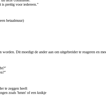
 uit deze commissie."
t is prettig voor iedereen."
 een betaalmuur)
en worden. Dit moedigt de ander aan om uitgebreider te reageren en meer
ebt?"
en?"
der te zeggen heeft
ngen zoals 'hmm' of een knikje