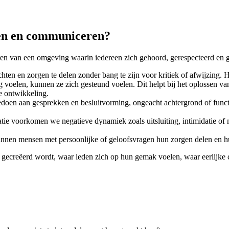
ren en communiceren?
en van een omgeving waarin iedereen zich gehoord, gerespecteerd en g
hten en zorgen te delen zonder bang te zijn voor kritiek of afwijzing.
g voelen, kunnen ze zich gesteund voelen. Dit helpt bij het oplossen va
e ontwikkeling.
edoen aan gesprekken en besluitvorming, ongeacht achtergrond of funct
e voorkomen we negatieve dynamiek zoals uitsluiting, intimidatie of m
unnen mensen met persoonlijke of geloofsvragen hun zorgen delen en h
e gecreëerd wordt, waar leden zich op hun gemak voelen, waar eerlijke