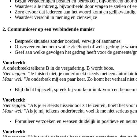
Begin vergaderingen positief en betrokken, bijvoorbeeld door de
Waardeer alle inbreng, bijvoorbeeld door vragen te stellen of 
Zorg ervoor dat iedereen aan het woord komt en gelijkwaardig
Waardeer verschil in mening en zienswijze
2. Communiceer op een verbindende manier
Bespreek situaties zonder oordeel, verwijt of aannames
Observeer en benoem wat je ziet/hoort of welk gedrag je waar
Geef aan welke gevolgen het gedrag heeft voor de gemeente/gro
Voorbeeld:
A onderbreekt telkens B in de vergadering. B wordt boos.
Niet zeggen:
"Je luistert niet, je onderbreekt steeds met een autoritair 
Maar wel:
"Je onderbrak mij een paar keer. Zo komt het verhaal niet o
Blijf dicht bij jezelf, spreek bij voorkeur in ik-vorm en benoem
Voorbeeld:
Niet zeggen:
"Als je er steeds tussendoor zit te zeuren, hoeft het voor 
Maar wel:
"Als je mij telkens onderbreekt, voel ik me niet serieus g
Formuleer verzoeken en wensen duidelijk in positieve en neutr
Voorbeeld: