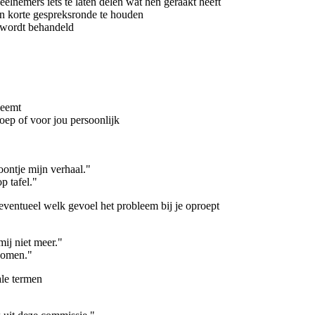
elnemers iets te laten delen wat hen geraakt heeft
een korte gespreksronde te houden
 wordt behandeld
neemt
ep of voor jou persoonlijk
toontje mijn verhaal."
p tafel."
 eventueel welk gevoel het probleem bij je oproept
mij niet meer."
enomen."
ale termen