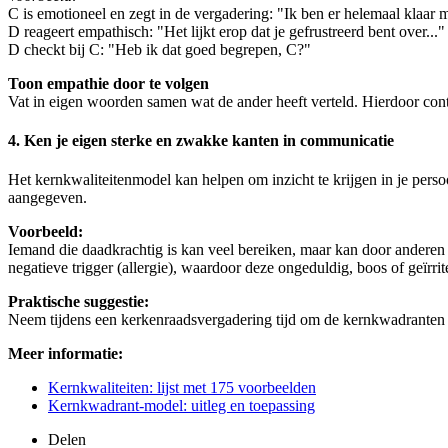
C is emotioneel en zegt in de vergadering: "Ik ben er helemaal klaar m
D reageert empathisch: "Het lijkt erop dat je gefrustreerd bent over..."
D checkt bij C: "Heb ik dat goed begrepen, C?"
Toon empathie door te volgen
Vat in eigen woorden samen wat de ander heeft verteld. Hierdoor contr
4. Ken je eigen sterke en zwakke kanten in communicatie
Het kernkwaliteitenmodel kan helpen om inzicht te krijgen in je perso
aangegeven.
Voorbeeld:
Iemand die daadkrachtig is kan veel bereiken, maar kan door anderen 
negatieve trigger (allergie), waardoor deze ongeduldig, boos of geïrr
Praktische suggestie:
Neem tijdens een kerkenraadsvergadering tijd om de kernkwadranten per
Meer informatie:
Kernkwaliteiten: lijst met 175 voorbeelden
Kernkwadrant-model: uitleg en toepassing
Delen