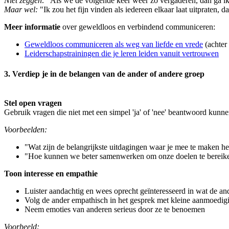
Niet zeggen:
"Als we de volgende keer weer zo vergaderen, dan ga ik
Maar wel:
"Ik zou het fijn vinden als iedereen elkaar laat uitpraten, da
Meer informatie
over geweldloos en verbindend communiceren:
Geweldloos communiceren als weg van liefde en vrede
(achter
Leiderschapstrainingen die je leren leiden vanuit vertrouwen
3. Verdiep je in de belangen van de ander of andere groep
Stel open vragen
Gebruik vragen die niet met een simpel 'ja' of 'nee' beantwoord kunn
Voorbeelden:
"Wat zijn de belangrijkste uitdagingen waar je mee te maken h
"Hoe kunnen we beter samenwerken om onze doelen te bereik
Toon interesse en empathie
Luister aandachtig en wees oprecht geïnteresseerd in wat de an
Volg de ander empathisch in het gesprek met kleine aanmoedigi
Neem emoties van anderen serieus door ze te benoemen
Voorbeeld: