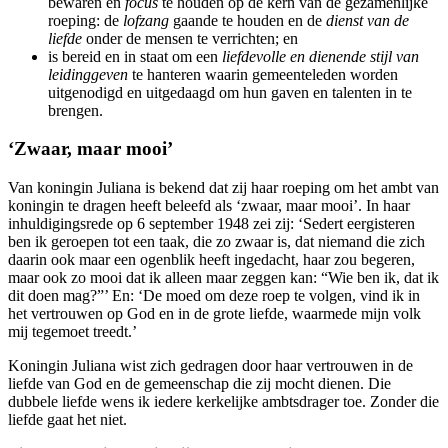
bewaren en
focus
te houden op de kern van de gezamenlijke
roeping: de
lofzang
gaande te houden en de
dienst van de
liefde
onder de mensen te verrichten; en
is bereid en in staat om een
liefdevolle en dienende stijl van
leidinggeven
te hanteren waarin gemeenteleden worden
uitgenodigd en uitgedaagd om hun gaven en talenten in te
brengen.
‘Zwaar, maar mooi’
Van koningin Juliana is bekend dat zij haar roeping om het ambt van
koningin te dragen heeft beleefd als ‘zwaar, maar mooi’. In haar
inhuldigingsrede op 6 september 1948 zei zij: ‘Sedert eergisteren
ben ik geroepen tot een taak, die zo zwaar is, dat niemand die zich
daarin ook maar een ogenblik heeft ingedacht, haar zou begeren,
maar ook zo mooi dat ik alleen maar zeggen kan: “Wie ben ik, dat ik
dit doen mag?”’ En: ‘De moed om deze roep te volgen, vind ik in
het vertrouwen op God en in de grote liefde, waarmede mijn volk
mij tegemoet treedt.’
Koningin Juliana wist zich gedragen door haar vertrouwen in de
liefde van God en de gemeenschap die zij mocht dienen. Die
dubbele liefde wens ik iedere kerkelijke ambtsdrager toe. Zonder die
liefde gaat het niet.