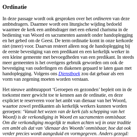
Ordinatie
In deze passage wordt ook gesproken over het
ordineren
van deze
ambtsdragers
.
Daarmee wordt een liturgische wijding bedoeld
waarmee de kerk een ambtsdrager met een erkend charisma in de
bediening van Woord en sacramenten aanstelt onder handoplegging
en het gebed om de Geest. De term ordinatie komt in onze kerkorde
niet (meer) voor. Daarvan resteert alleen nog de handoplegging bij
de eerste bevestiging van een predikant en een kerkelijk werker in
een kleine gemeente met bevoegdheden van een predikant. In steeds
meer gemeenten is het overigens gebruik geworden om ook de
bevestiging van ouderlingen en diakenen gepaard te laten gaan met
handoplegging. Volgens ons
Dienstboek
zou dat gebaar als een
vorm van zegening moeten worden verstaan.
Het nieuwe ambtsrapport ‘Geroepen en gezonden’ bepleit om in de
toekomst meer gewicht toe te kennen aan de ordinatie, en deze
expliciet te reserveren voor het ambt van dienaar van het Woord,
waartoe zowel predikanten als kerkelijk werkers kunnen worden
geroepen: ‘
Vanuit het wezen van de kerk (als schepping van het
Woord) is de verkondiging in Woord en sacramenten onmisbaar.
Om die verkondiging mogelijk te maken achten wij in onze traditie
een ambt als dat van ‘dienaar des Woords’ onmisbaar, hoe dat ook
verder precies wordt aangeduid en vormgegeven. Anders gezegd: