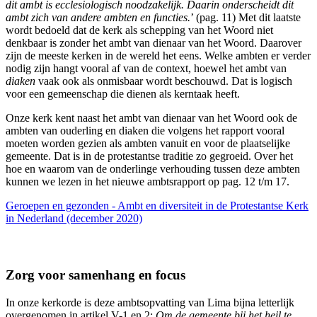
dit ambt is ecclesiologisch noodzakelijk. Daarin onderscheidt dit
ambt zich van andere ambten en functies.
’ (pag. 11) Met dit laatste
wordt bedoeld dat de kerk als schepping van het Woord niet
denkbaar is zonder het ambt van dienaar van het Woord. Daarover
zijn de meeste kerken in de wereld het eens. Welke ambten er verder
nodig zijn hangt vooral af van de context, hoewel het ambt van
diaken
vaak ook als onmisbaar wordt beschouwd. Dat is logisch
voor een gemeenschap die dienen als kerntaak heeft.
Onze kerk kent naast het ambt van dienaar van het Woord ook de
ambten van ouderling en diaken die volgens het rapport vooral
moeten worden gezien als ambten vanuit en voor de plaatselijke
gemeente. Dat is in de protestantse traditie zo gegroeid. Over het
hoe en waarom van de onderlinge verhouding tussen deze ambten
kunnen we lezen in het nieuwe ambtsrapport op pag. 12 t/m 17.
Geroepen en gezonden - Ambt en diversiteit in de Protestantse Kerk
in Nederland (december 2020)
Zorg voor samenhang en focus
In onze kerkorde is deze ambtsopvatting van Lima bijna letterlijk
overgenomen in artikel V-1 en 2:
Om de gemeente bij het heil te