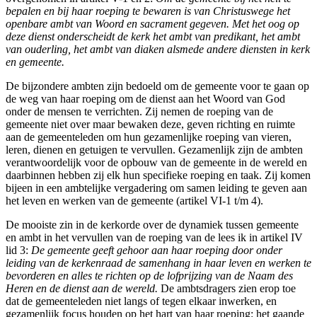
bepalen en bij haar roeping te bewaren is van Christuswege het
openbare ambt van Woord en sacrament gegeven. Met het oog op
deze dienst onderscheidt de kerk het ambt van predikant, het ambt
van ouderling, het ambt van diaken alsmede andere diensten in kerk
en gemeente.
De bijzondere ambten zijn bedoeld om de gemeente voor te gaan op
de weg van haar roeping om de dienst aan het Woord van God
onder de mensen te verrichten. Zij nemen de roeping van de
gemeente niet over maar bewaken deze, geven richting en ruimte
aan de gemeenteleden om hun gezamenlijke roeping van vieren,
leren, dienen en getuigen te vervullen. Gezamenlijk zijn de ambten
verantwoordelijk voor de opbouw van de gemeente in de wereld en
daarbinnen hebben zij elk hun specifieke roeping en taak. Zij komen
bijeen in een ambtelijke vergadering om samen leiding te geven aan
het leven en werken van de gemeente (artikel VI-1 t/m 4).
De mooiste zin in de kerkorde over de dynamiek tussen gemeente
en ambt in het vervullen van de roeping van de lees ik in artikel IV
lid 3:
De gemeente geeft gehoor aan haar roeping door onder
leiding van de kerkenraad de samenhang in haar leven en werken te
bevorderen en alles te richten op de lofprijzing van de Naam des
Heren en de dienst aan de wereld.
De ambtsdragers zien erop toe
dat de gemeenteleden niet langs of tegen elkaar inwerken, en
gezamenlijk focus houden op het hart van haar roeping: het gaande