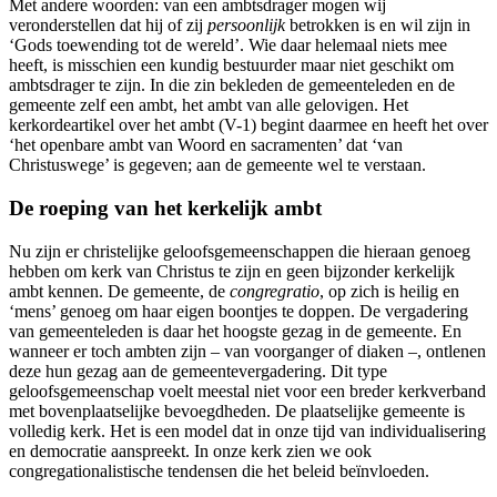
Met andere woorden: van een ambtsdrager mogen wij
veronderstellen dat hij of zij
persoonlijk
betrokken is en wil zijn in
‘Gods toewending tot de wereld’. Wie daar helemaal niets mee
heeft, is misschien een kundig bestuurder maar niet geschikt om
ambtsdrager te zijn. In die zin bekleden de gemeenteleden en de
gemeente zelf een ambt, het ambt van alle gelovigen. Het
kerkordeartikel over het ambt (V-1) begint daarmee en heeft het over
‘het openbare ambt van Woord en sacramenten’ dat ‘van
Christuswege’ is gegeven; aan de gemeente wel te verstaan.
De roeping van het kerkelijk ambt
Nu zijn er christelijke geloofsgemeenschappen die hieraan genoeg
hebben om kerk van Christus te zijn en geen bijzonder kerkelijk
ambt kennen. De gemeente, de
congregratio
, op zich is heilig en
‘mens’ genoeg om haar eigen boontjes te doppen. De vergadering
van gemeenteleden is daar het hoogste gezag in de gemeente. En
wanneer er toch ambten zijn – van voorganger of diaken –, ontlenen
deze hun gezag aan de gemeentevergadering. Dit type
geloofsgemeenschap voelt meestal niet voor een breder kerkverband
met bovenplaatselijke bevoegdheden. De plaatselijke gemeente is
volledig kerk. Het is een model dat in onze tijd van individualisering
en democratie aanspreekt. In onze kerk zien we ook
congregationalistische tendensen die het beleid beïnvloeden.