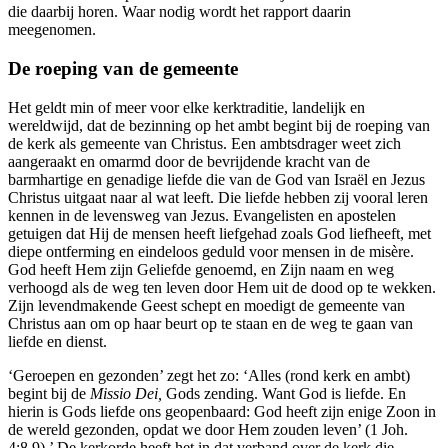
die daarbij horen. Waar nodig wordt het rapport daarin
meegenomen.
De roeping van de gemeente
Het geldt min of meer voor elke kerktraditie, landelijk en
wereldwijd, dat de bezinning op het ambt begint bij de roeping van
de kerk als gemeente van Christus. Een ambtsdrager weet zich
aangeraakt en omarmd door de bevrijdende kracht van de
barmhartige en genadige liefde die van de God van Israël en Jezus
Christus uitgaat naar al wat leeft. Die liefde hebben zij vooral leren
kennen in de levensweg van Jezus. Evangelisten en apostelen
getuigen dat Hij de mensen heeft liefgehad zoals God liefheeft, met
diepe ontferming en eindeloos geduld voor mensen in de misère.
God heeft Hem zijn Geliefde genoemd, en Zijn naam en weg
verhoogd als de weg ten leven door Hem uit de dood op te wekken.
Zijn levendmakende Geest schept en moedigt de gemeente van
Christus aan om op haar beurt op te staan en de weg te gaan van
liefde en dienst.
‘Geroepen en gezonden’ zegt het zo: ‘Alles (rond kerk en ambt)
begint bij de
Missio Dei,
Gods zending. Want God is liefde. En
hierin is Gods liefde ons geopenbaard: God heeft zijn enige Zoon in
de wereld gezonden, opdat we door Hem zouden leven’ (1 Joh.
4:8,9).’ De kerkorde heeft het in dat verband over de kerk die