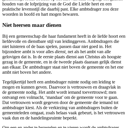
houden van de lofprijzing van de God die Liefde heet en een
praktische levensstijl die daarbij past. Elke ambtsdrager zou deze
woorden in hoofd en hart mogen bewaren.
Niet heersen maar dienen
Bij een gemeenschap die haar fundament heeft in de liefde hoort een
liefdevolle en dienstbare stijl van leidinggeven. Ambtsdragers die
niet luisteren of de baas spelen, passen daar niet goed in. Het
bijzondere ambt is voor alles
dienst,
net als het ambt van alle
gelovigen dat is. In de eerste plaats dienst aan Christus als hoogste
gezag in de gemeente, en in de tweede plaats daaraan gelijk dienst
aan elkaar. De ambtsdrager staat niet boven de gemeente en het ene
ambt niet boven het andere.
Tegelijkertijd heeft een ambtsdrager ruimte nodig om leiding te
mogen en kunnen geven. Daarvoor is vertrouwen en draagvlak in
de gemeente nodig. Het ambt wordt iemand toevertrouwd; men
ontvangt een volmacht, ‘mandaat’ om de gemeente voor te gaan.
Dat vertrouwen wordt gegeven door de gemeente die iemand tot
ambtsdrager kiest. Als de verkiezing van ambtsdragers buiten de
gemeenteleden omgaat, zoals helaas vaak gebeurt, is het vertrouwen
vaak dun en de handelingsruimte beperkt.
Om een en ander te bezegelen en te vieren wordt de ambtsdrager