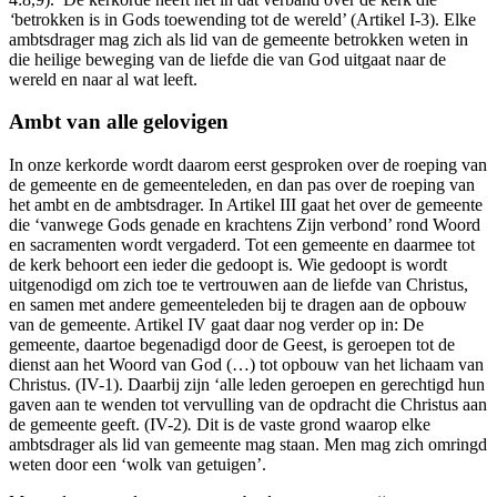
‘
betrokken is in Gods toewending tot de wereld’ (Artikel I-3). Elke
ambtsdrager mag zich als lid van de gemeente betrokken weten in
die heilige beweging van de liefde die van God uitgaat naar de
wereld en naar al wat leeft.
Ambt van alle gelovigen
In onze kerkorde wordt daarom eerst gesproken over de roeping van
de gemeente en de gemeenteleden, en dan pas over de roeping van
het ambt en de ambtsdrager. In Artikel III gaat het over de gemeente
die ‘vanwege Gods genade en krachtens Zijn verbond’ rond Woord
en sacramenten wordt vergaderd. Tot een gemeente en daarmee tot
de kerk behoort een ieder die gedoopt is. Wie gedoopt is wordt
uitgenodigd om zich toe te vertrouwen aan de liefde van Christus,
en samen met andere gemeenteleden bij te dragen aan de opbouw
van de gemeente. Artikel IV gaat daar nog verder op in: De
gemeente, daartoe begenadigd door de Geest, is geroepen tot de
dienst aan het Woord van God (…) tot opbouw van het lichaam van
Christus. (IV-1). Daarbij zijn ‘alle leden geroepen en gerechtigd hun
gaven aan te wenden tot vervulling van de opdracht die Christus aan
de gemeente geeft. (IV-2)
.
Dit is de vaste grond waarop elke
ambtsdrager als lid van gemeente mag staan. Men mag zich omringd
weten door een ‘wolk van getuigen’.