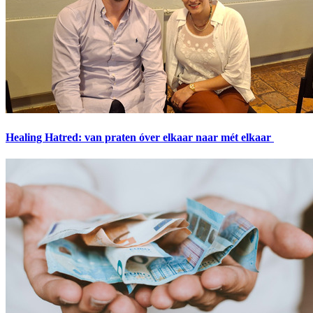
Healing Hatred: van praten óver elkaar naar mét elkaar