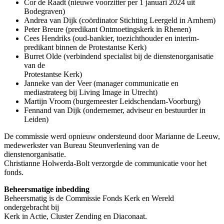
Cor de Raadt (nieuwe voorzitter per 1 januari 2024 uit
Bodegraven)
Andrea van Dijk (coördinator Stichting Leergeld in Arnhem)
Peter Breure (predikant Ontmoetingskerk in Rhenen)
Cees Hendriks (oud-bankier, toezichthouder en interim-
predikant binnen de Protestantse Kerk)
Burret Olde (verbindend specialist bij de dienstenorganisatie
van de
Protestantse Kerk)
Janneke van der Veer (manager communicatie en
mediastrateeg bij Living Image in Utrecht)
Martijn Vroom (burgemeester Leidschendam-Voorburg)
Fennand van Dijk (ondernemer, adviseur en bestuurder in
Leiden)
De commissie werd opnieuw ondersteund door Marianne de Leeuw,
medewerkster van Bureau Steunverlening van de
dienstenorganisatie.
Christianne Holwerda-Bolt verzorgde de communicatie voor het
fonds.
Beheersmatige inbedding
Beheersmatig is de Commissie Fonds Kerk en Wereld
ondergebracht bij
Kerk in Actie, Cluster Zending en Diaconaat.