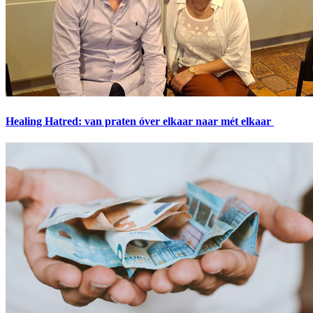
Healing Hatred: van praten óver elkaar naar mét elkaar