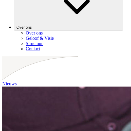
Over ons
Over ons
Geloof & Visie
Structuur
Contact
Nieuws