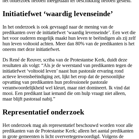
het onderzoek hebben meegedaan ter beschikking hebben gesteld.
Initiatiefwet ‘waardig levenseinde’
In het onderzoek is ook gevraagd naar de mening van de
predikanten over de initiatiefwet ‘waardig levenseinde’. Een wet die
het voor ouderen mogelijk maakt hun leven te beëindigen als zij zelf
hun leven voltooid achten. Meer dan 80% van de predikanten is het
oneens met deze initiatiefwet.
Ds René de Reuver, scriba van de Protestantse Kerk, duidt deze
resultaten als volgt: “Als je de weerstand van predikanten tegen de
initiatiefwet ‘voltooid leven’ naast hun pastorale ervaring rond
actieve levensbeëindiging zet, lijkt het erop dat de persoonlijke
opvatting van predikanten hun professionele pastorale
verantwoordelijkheid wel kleurt, maar niet domineert. Ik vind dat
mooi. Een predikant laat iemand die om hulp vraagt niet alleen,
maar blijft pastoraal nabij.”
Representatief onderzoek
Het onderzoek mag als representatief beschouwd worden voor alle
predikanten van de Protestantse Kerk; alleen het aantal predikanten
in grote gemeenten is licht oververtegenwoordigd. Volgens de