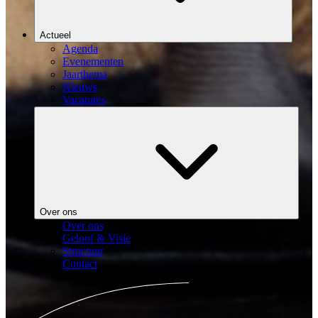
Actueel
Agenda
Evenementen
Jaarthema
Nieuws
Vacatures
Over ons
Over ons
Geloof & Visie
Structuur
Contact