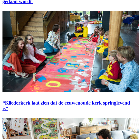
gedaan wordt
“Kliederkerk laat zien dat de eeuwenoude kerk springlevend
is”