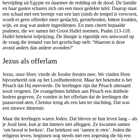
bevrijding uit Egypte en daarmee de redding uit de dood. De familie
en haar gasten scharen zich om een mooi gedekte tafel. Daarop staat
een schaal met een beentje van een lam (sinds de tempel is verwoest,
wordt er geen offerdier meer geslacht), gerstebroden, bittere kruiden,
wijn, en nog wat andere ingrediënten. En men citeert bepaalde
psalmen, die we samen het Groot Hallel noemen, Psalm 113-118.
Hallel betekent lofprijzing. De liturgie is eigenlijk een antwoord op
de vraag die iemand van het gezelschap stelt: ‘Waarom is deze
avond anders dan andere avonden?’
Jezus als offerlam
Jezus, onze Heer, vierde de Joodse feesten mee. We vinden Hem
bijvoorbeeld ook op het Loofhuttenfeest. Maar het bekendst is het
Pèsach dat Hij meevierde. De leerlingen zijn dat Pèsach uiteraard
nooit vergeten. De evangelisten hebben aan Pèsach een dubbele
bodem gegeven. Ze vonden in het offerlam dat de leerlingen die
paasavond aten, Christus terug als een lam ter slachting. Dat was
een nieuwe dimensie.
Maar die leerlingen waren Joden. Dat bleven ze hun leven lang – als
je Jood bent, kun je dat immers niet afleggen. Ze kwamen samen
‘om brood te breken’. Dat betekent om ‘samen te eten’. Joden die
religieus leven, beginnen nog steeds met een zegening die bij een