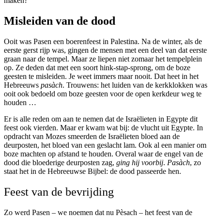
maken?
Misleiden van de dood
Ooit was Pasen een boerenfeest in Palestina. Na de winter, als de
eerste gerst rijp was, gingen de mensen met een deel van dat eerste
graan naar de tempel. Maar ze liepen niet zomaar het tempelplein
op. Ze deden dat met een soort hink-stap-sprong, om de boze
geesten te misleiden. Je weet immers maar nooit. Dat heet in het
Hebreeuws
pasàch
. Trouwens: het luiden van de kerkklokken was
ooit ook bedoeld om boze geesten voor de open kerkdeur weg te
houden …
Er is alle reden om aan te nemen dat de Israëlieten in Egypte dit
feest ook vierden. Maar er kwam wat bij: de vlucht uit Egypte. In
opdracht van Mozes smeerden de Israëlieten bloed aan de
deurposten, het bloed van een geslacht lam. Ook al een manier om
boze machten op afstand te houden. Overal waar de engel van de
dood die bloederige deurposten zag,
ging hij voorbij
.
Pasàch
, zo
staat het in de Hebreeuwse Bijbel: de dood passeerde hen.
Feest van de bevrijding
Zo werd Pasen – we noemen dat nu Pèsach – het feest van de