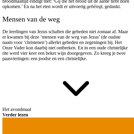
broodmaaltijd eindigt met: ‘Gij die het brood uit de aarde hebt doen
opkomen.’ En na het eten wordt er uitvoerig
gebènsjt
, gedankt.
Mensen van de weg
De leerlingen van Jezus schaften die gebeden niet zomaar af. Maar
er kwamen bij deze ‘mensen van de weg van Jezus’ (de oudste
naam voor ‘christenen’) allerlei gebeden en zegeningen bij. Het
Onze Vader kon daarbij niet ontbreken. En in een oude christelijke
rite werd vier keer een beker wijn doorgegeven. Zo kreeg je twee
paasvieringen: een joodse en een christelijke.
Het avondmaal
Verder lezen