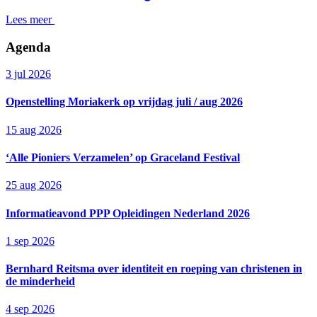
Lees meer
Agenda
3 jul 2026
Openstelling Moriakerk op vrijdag juli / aug 2026
15 aug 2026
‘Alle Pioniers Verzamelen’ op Graceland Festival
25 aug 2026
Informatieavond PPP Opleidingen Nederland 2026
1 sep 2026
Bernhard Reitsma over identiteit en roeping van christenen in
de minderheid
4 sep 2026