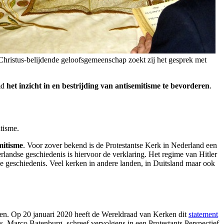
s Christus-belijdende geloofsgemeenschap zoekt zij het gesprek met
emd
het inzicht in en bestrijding van antisemitisme te bevorderen
.
itisme.
mitisme
. Voor zover bekend is de Protestantse Kerk in Nederland een
andse geschiedenis is hiervoor de verklaring. Het regime van Hitler
e geschiedenis.
Veel kerken in andere landen, in Duitsland maar ook
en. Op 20 januari 2020 heeft de Wereldraad van Kerken dit
statement
s. Marco Batenburg, schreef vervolgens in een
Protestants Perspectief