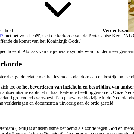
denheid
Verder lezen
l?
met het volk Israël', stelt de kerkorde van de Protestantse Kerk. 'Al
treffende de komst van het Koninkrijk Gods.'
, gespecificeerd. Als taak van de generale synode wordt onder meer geno
kerkorde
ter die, ga de relatie met het levende Jodendom aan en bestrijd antisem
t zich toe op
het bevorderen van inzicht in en bestrijding van antise
 antisemitisme expliciet in haar kerkorde heeft opgenomen. Onze Nederl
rland grotendeels verwoest. Een pikzwarte bladzijde in de Nederlands
van verklaringen en documenten uitvoerig aan de orde gesteld.
sterdam (1948) is antisemitisme benoemd als zonde tegen God en mens
raktijk van het christelijk geloof.'
De preses van de generale synode, d