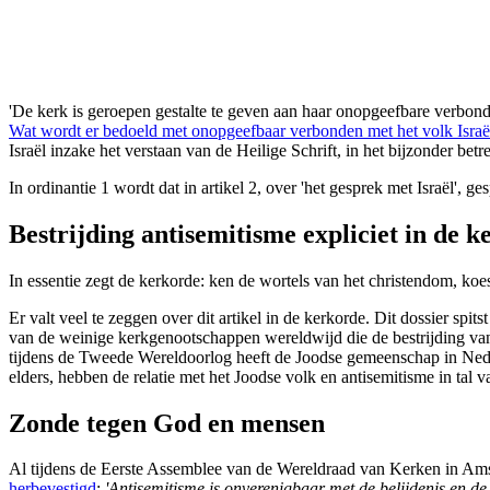
'
De kerk is geroepen gestalte te geven aan haar
onopgeefbare verbon
Wat wordt er bedoeld met onopgeefbaar verbonden met het volk Israë
Israël inzake het verstaan van de Heilige Schrift, in het bijzonder be
In ordinantie 1 wordt dat in artikel 2, over 'het gesprek met Israël'
Bestrijding antisemitisme expliciet in de 
In essentie zegt de kerkorde: ken de wortels van het christendom, koes
Er valt veel te zeggen over dit artikel in de kerkorde. Dit dossier spits
van de weinige kerkgenootschappen wereldwijd die de bestrijding van
tijdens de Tweede Wereldoorlog heeft de Joodse gemeenschap in Nede
elders, hebben de relatie met het Joodse volk en antisemitisme in tal 
Zonde tegen God en mensen
Al tijdens de Eerste Assemblee van de Wereldraad van Kerken in Am
herbevestigd
:
'Antisemitisme is onverenigbaar met de belijdenis en de p