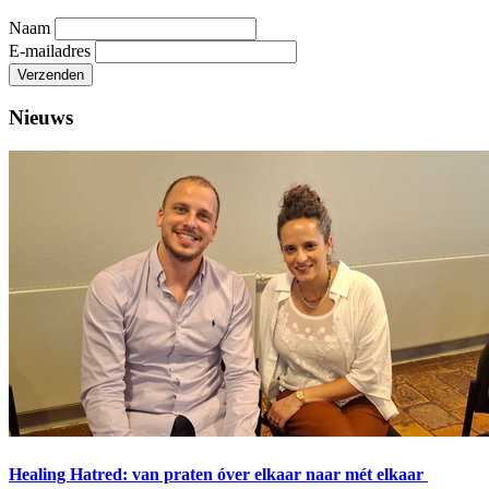
Naam
E-mailadres
Verzenden
Nieuws
Healing Hatred: van praten óver elkaar naar mét elkaar