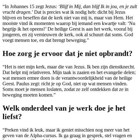
“In Johannes 15 zegt Jezus:
‘Blijf in Mij, dan blijf Ik in jou, en je zult
vrucht dragen
.’ Dat is precies wat ik nodig heb: dicht bij Jezus
blijven en beseffen dat de kerk niet van mij is, maar van Hem. Het
mooiste vind ik momenten waarop bij iemand een kwartje valt: ‘Nu
begrijp ik het opeens!’ De heilige Geest is aan het werk, vooral bij
jongeren, en zij vernieuwen de kerk, ook al schuurt dat soms. God
voegt mensen toe, en dat brengt beweging."
Hoe zorg je ervoor dat je niet opbrandt?
“Het is niet mijn kerk, maar die van Jezus. Ik ben zijn dienstknecht.
Dat helpt mij relativeren. Mijn taak is zaaien en het evangelie delen;
wat mensen ermee doen is de verantwoordelijkheid van de heilige
Geest. Paulus zegt: richt je op God, niet op wat mensen vinden.
Soms moet je mensen loslaten, zodat ze zelf ontdekken dat ze in
beweging moeten komen.”
Welk onderdeel van je werk doe je het
liefst?
“Preken vind ik leuk, maar ik geniet misschien nog meer van het
geven van de Alpha-cursus. Ik ga graag in gesprek, stel vragen en