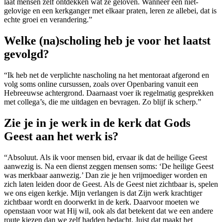
laat mensen zelf ontdekken wat ze geloven. Wanneer een niet-
gelovige en een kerkganger met elkaar praten, leren ze allebei, dat is
echte groei en verandering.”
Welke (na)scholing heb je voor het laatst
gevolgd?
“Ik heb net de verplichte nascholing na het mentoraat afgerond en
volg soms online cursussen, zoals over Openbaring vanuit een
Hebreeuwse achtergrond. Daarnaast voer ik regelmatig gesprekken
met collega’s, die me uitdagen en bevragen. Zo blijf ik scherp.”
Zie je in je werk in de kerk dat Gods
Geest aan het werk is?
“Absoluut. Als ik voor mensen bid, ervaar ik dat de heilige Geest
aanwezig is. Na een dienst zeggen mensen soms: ‘De heilige Geest
was merkbaar aanwezig.’ Dan zie je hen vrijmoediger worden en
zich laten leiden door de Geest. Als de Geest niet zichtbaar is, spelen
we ons eigen kerkje. Mijn verlangen is dat Zijn werk krachtiger
zichtbaar wordt en doorwerkt in de kerk. Daarvoor moeten we
openstaan voor wat Hij wil, ook als dat betekent dat we een andere
route kiezen dan we zelf hadden bedacht. Juist dat maakt het