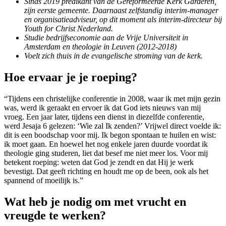
Sinds 2019 predikant van de Gereformeerde Kerk Garderen,
zijn eerste gemeente. Daarnaast zelfstandig interim-manager
en organisatieadviseur, op dit moment als interim-directeur bij
Youth for Christ Nederland.
Studie bedrijfseconomie aan de Vrije Universiteit in
Amsterdam en theologie in Leuven (2012-2018)
Voelt zich thuis in de evangelische stroming van de kerk.
Hoe ervaar je je roeping?
“Tijdens een christelijke conferentie in 2008, waar ik met mijn gezin
was, werd ik geraakt en ervoer ik dat God iets nieuws van mij
vroeg. Een jaar later, tijdens een dienst in diezelfde conferentie,
werd Jesaja 6 gelezen: ‘Wie zal Ik zenden?’ Vrijwel direct voelde ik:
dit is een boodschap voor mij. Ik begon spontaan te huilen en wist:
ik moet gaan. En hoewel het nog enkele jaren duurde voordat ik
theologie ging studeren, liet dat besef me niet meer los. Voor mij
betekent roeping: weten dat God je zendt en dat Hij je werk
bevestigt. Dat geeft richting en houdt me op de been, ook als het
spannend of moeilijk is.”
Wat heb je nodig om met vrucht en
vreugde te werken?