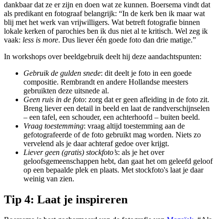
dankbaar dat ze er zijn en doen wat ze kunnen. Boersema vindt dat
als predikant en fotograaf belangrijk: “In de kerk ben ik maar wat
blij met het werk van vrijwilligers. Wat betreft fotografie binnen
lokale kerken of parochies ben ik dus niet al te kritisch. Wel zeg ik
vaak:
less is more
. Dus liever één goede foto dan drie matige.”
In workshops over beeldgebruik deelt hij deze aandachtspunten:
Gebruik de gulden snede
: dit deelt je foto in een goede
compositie. Rembrandt en andere Hollandse meesters
gebruikten deze uitsnede al.
Geen ruis in de foto
: z
org dat er geen afleiding in de foto zit.
Breng liever een detail in beeld en laat de randverschijnselen
– een tafel, een schouder, een achterhoofd – buiten beeld.
Vraag toestemming
: v
raag altijd toestemming aan de
gefotografeerde of de foto gebruikt mag worden. Niets zo
vervelend als je daar achteraf gedoe over krijgt.
Liever geen (gratis) stockfoto’s
: als je het over
geloofsgemeenschappen hebt, dan gaat het om geleefd geloof
op een bepaalde plek en plaats. Met stockfoto's laat je daar
weinig van zien.
Tip 4: Laat je inspireren