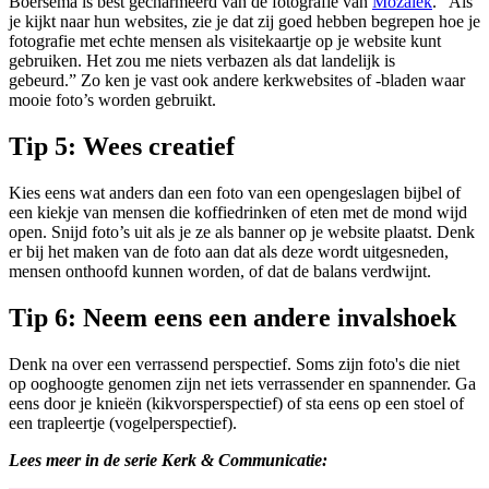
Boersema is best gecharmeerd van de fotografie van
Mozaïek
. “Als
je kijkt naar hun websites, zie je dat zij goed hebben begrepen hoe je
fotografie met echte mensen als visitekaartje op je website kunt
gebruiken. Het zou me niets verbazen als dat landelijk is
gebeurd
.” Zo ken je vast ook andere kerkwebsites of -bladen waar
mooie foto’s worden gebruikt.
Tip 5: Wees creatief
Kies eens wat anders dan een foto van een opengeslagen bijbel of
een kiekje van mensen die koffiedrinken of eten met de mond wijd
open. Snijd foto’s uit als je ze als banner op je website plaatst. Denk
er bij het maken van de foto aan dat als deze wordt uitgesneden,
mensen onthoofd kunnen worden, of dat de balans verdwijnt.
Tip 6: Neem eens een andere invalshoek
Denk na over een verrassend perspectief. Soms zijn foto's die niet
op ooghoogte genomen zijn net iets verrassender en spannender. Ga
eens door je knieën (kikvorsperspectief) of sta eens op een stoel of
een trapleertje (vogelperspectief).
Lees meer in de serie Kerk & Communicatie: