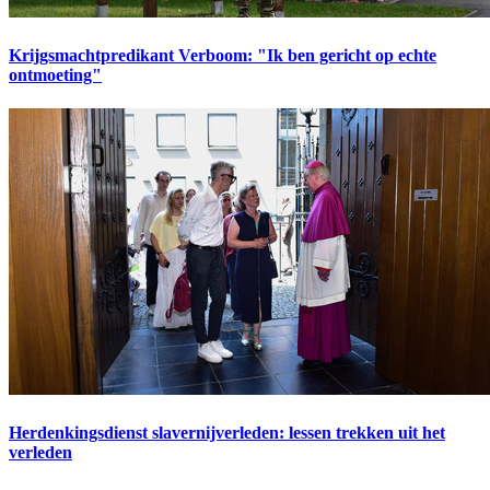
Krijgsmachtpredikant Verboom: "Ik ben gericht op echte
ontmoeting"
Herdenkingsdienst slavernijverleden: lessen trekken uit het
verleden