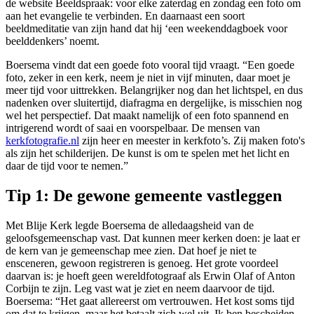
de website Beeldspraak: voor elke zaterdag en zondag een foto om
aan het evangelie te verbinden. En daarnaast een soort
beeldmeditatie van zijn hand dat hij ‘een weekenddagboek voor
beelddenkers’ noemt.
Boersema vindt dat een goede foto vooral tijd vraagt. “Een goede
foto, zeker in een kerk, neem je niet in vijf minuten, daar moet je
meer tijd voor uittrekken. Belangrijker nog dan het lichtspel, en dus
nadenken over sluitertijd, diafragma en dergelijke, is misschien nog
wel het perspectief. Dat maakt namelijk of een foto spannend en
intrigerend wordt of saai en voorspelbaar. De mensen van
kerkfotografie.nl
zijn heer en meester in kerkfoto’s. Zij maken foto's
als zijn het schilderijen. De kunst is om te spelen met het licht en
daar de tijd voor te nemen.”
Tip 1: De gewone gemeente vastleggen
Met Blije Kerk legde Boersema de alledaagsheid van de
geloofsgemeenschap vast. Dat kunnen meer kerken doen: je laat er
de kern van je gemeenschap mee zien. Dat hoef je niet te
ensceneren, gewoon registreren is genoeg. Het grote voordeel
daarvan is: je hoeft geen wereldfotograaf als Erwin Olaf of Anton
Corbijn te zijn. Leg vast wat je ziet en neem daarvoor de tijd.
Boersema: “Het gaat allereerst om vertrouwen. Het kost soms tijd
om dat te krijgen, maar het betaalt zich wel uit. Ik ben bescheiden