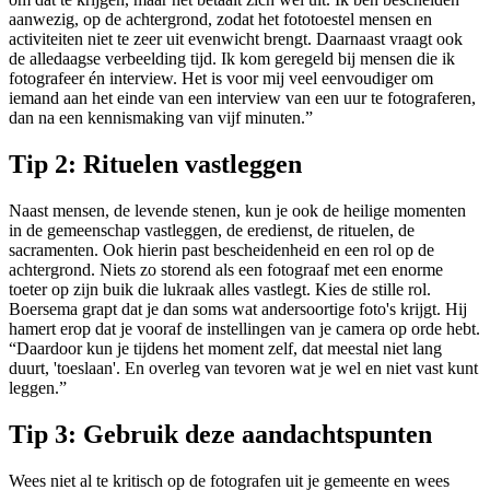
aanwezig, op de achtergrond, zodat het fototoestel mensen en
activiteiten niet te zeer uit evenwicht brengt. Daarnaast vraagt ook
de alledaagse verbeelding tijd. Ik kom geregeld bij mensen die ik
fotografeer én interview. Het is voor mij veel eenvoudiger om
iemand aan het einde van een interview van een uur te fotograferen,
dan na een kennismaking van vijf minuten.”
Tip 2: Rituelen vastleggen
Naast mensen, de levende stenen, kun je ook de heilige momenten
in de gemeenschap vastleggen, de eredienst, de rituelen, de
sacramenten. Ook hierin past bescheidenheid en een rol op de
achtergrond. Niets zo storend als een fotograaf met een enorme
toeter op zijn buik die lukraak alles vastlegt. Kies de stille rol.
Boersema grapt dat je dan soms wat andersoortige foto's krijgt. Hij
hamert erop dat je vooraf de instellingen van je camera op orde hebt.
“Daardoor kun je tijdens het moment zelf, dat meestal niet lang
duurt, 'toeslaan'. En overleg van tevoren wat je wel en niet vast kunt
leggen.”
Tip 3: Gebruik deze aandachtspunten
Wees niet al te kritisch op de fotografen uit je gemeente en wees