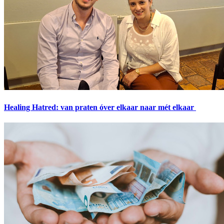
Healing Hatred: van praten óver elkaar naar mét elkaar