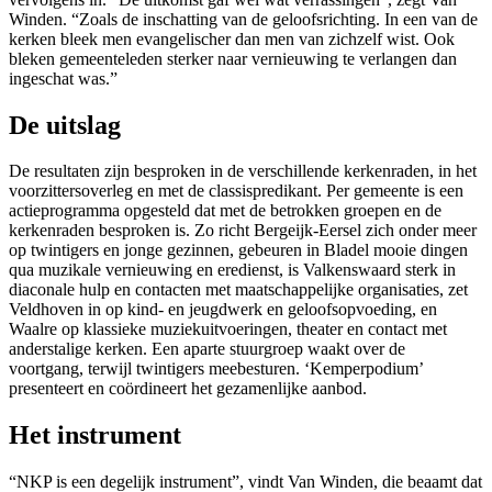
Winden. “Zoals de inschatting van de geloofsrichting. In een van de
kerken bleek men evangelischer dan men van zichzelf wist. Ook
bleken gemeenteleden sterker naar vernieuwing te verlangen dan
ingeschat was.”
De uitslag
De resultaten zijn besproken in de verschillende kerkenraden, in het
voorzittersoverleg en met de classispredikant. Per gemeente is een
actieprogramma opgesteld dat met de betrokken groepen en de
kerkenraden besproken is. Zo richt Bergeijk-Eersel zich onder meer
op twintigers en jonge gezinnen, gebeuren in Bladel mooie dingen
qua muzikale vernieuwing en eredienst, is Valkenswaard sterk in
diaconale hulp en contacten met maatschappelijke organisaties, zet
Veldhoven in op kind- en jeugdwerk en geloofsopvoeding, en
Waalre op klassieke muziekuitvoeringen, theater en contact met
anderstalige kerken. Een aparte stuurgroep waakt over de
voortgang, terwijl twintigers meebesturen. ‘Kemperpodium’
presenteert en coördineert het gezamenlijke aanbod.
Het instrument
“NKP is een degelijk instrument”, vindt Van Winden, die beaamt dat