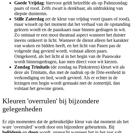
Goede Vrijdag
: hiervoor geldt hetzelfde als op Palmzondag:
paars of rood. Zelfs zwart is denkbaar, als uitdrukking van
diepste duisternis.
Stille Zaterdag
zet de kleur van vrijdag voort (paars of rood),
maar wisselt op het moment dat het verhaal van de opstanding
gelezen wordt en de paaskaars naar binnen gedragen in wit.
Zo ontstaat er een mooi theatraal aspect wanneer het duister
ineens omkeert in licht. Wanneer de dienst alleen het karakter
van waken en bidden heeft, en het licht van Pasen pas de
volgende dag gevierd wordt, volstaat alleen paars.
Omgekeerd, als het licht al in het begin van de Paaswake
wordt binnengedragen, kan men direct voor wit kiezen.
Zondag Trinitatis
(de zondag na Pinksteren) kleurt wit als
deze als Trinitatis, dus met de nadruk op de Drie-eenheid in
verkondiging en lied, wordt gevierd. Als er echter in de
lezingen een begin wordt gemaakt met de zomertijd, dan
volstaat het gewone groen.
Kleuren 'overrulen' bij bijzondere
gelegenheden
Er zijn momenten dat de gebruikelijke kleur van dat moment als het
ware ‘overruled’ wordt door een bijzondere gebeurtenis. Bij
belijdenis
en
doop
wordt, ongeacht wanneer het in het jaar valt,