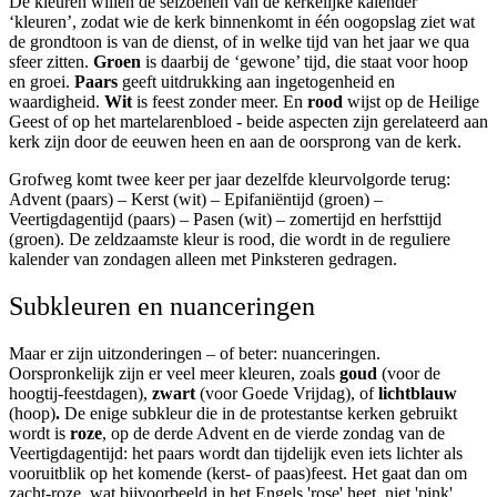
De kleuren willen de seizoenen van de kerkelijke kalender
‘kleuren’, zodat wie de kerk binnenkomt in één oogopslag ziet wat
de grondtoon is van de dienst, of in welke tijd van het jaar we qua
sfeer zitten.
Groen
is daarbij de ‘gewone’ tijd, die staat voor hoop
en groei.
Paars
geeft uitdrukking aan ingetogenheid en
waardigheid.
Wit
is feest zonder meer. En
rood
wijst op de Heilige
Geest of op het martelarenbloed - beide aspecten zijn gerelateerd aan
kerk zijn door de eeuwen heen en aan de oorsprong van de kerk.
Grofweg komt twee keer per jaar dezelfde kleurvolgorde terug:
Advent (paars) – Kerst (wit) – Epifaniëntijd (groen) –
Veertigdagentijd (paars) – Pasen (wit) – zomertijd en herfsttijd
(groen). De zeldzaamste kleur is rood, die wordt in de reguliere
kalender van zondagen alleen met Pinksteren gedragen.
Subkleuren en nuanceringen
Maar er zijn uitzonderingen – of beter: nuanceringen.
Oorspronkelijk zijn er veel meer kleuren, zoals
goud
(voor de
hoogtij-feestdagen),
zwart
(voor Goede Vrijdag), of
lichtblauw
(hoop)
.
De enige subkleur die in de protestantse kerken gebruikt
wordt is
roze
, op de derde Advent en de vierde zondag van de
Veertigdagentijd: het paars wordt dan tijdelijk even iets lichter als
vooruitblik op het komende (kerst- of paas)feest. Het gaat dan om
zacht-roze, wat bijvoorbeeld in het Engels 'rose' heet, niet 'pink'