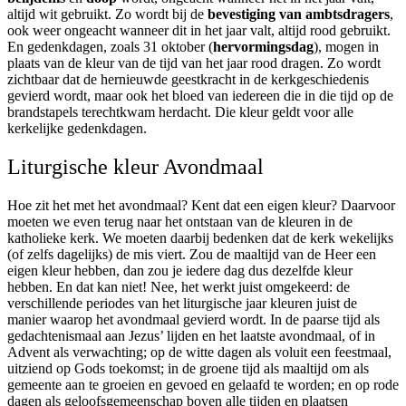
altijd wit gebruikt. Zo wordt bij de
bevestiging van ambtsdragers
,
ook weer ongeacht wanneer dit in het jaar valt, altijd rood gebruikt.
En gedenkdagen, zoals 31 oktober (
hervormingsdag
), mogen in
plaats van de kleur van de tijd van het jaar rood dragen. Zo wordt
zichtbaar dat de hernieuwde geestkracht in de kerkgeschiedenis
gevierd wordt, maar ook het bloed van iedereen die in die tijd op de
brandstapels terechtkwam herdacht. Die kleur geldt voor alle
kerkelijke gedenkdagen.
Liturgische kleur Avondmaal
Hoe zit het met het avondmaal? Kent dat een eigen kleur? Daarvoor
moeten we even terug naar het ontstaan van de kleuren in de
katholieke kerk. We moeten daarbij bedenken dat de kerk wekelijks
(of zelfs dagelijks) de mis viert. Zou de maaltijd van de Heer een
eigen kleur hebben, dan zou je iedere dag dus dezelfde kleur
hebben. En dat kan niet! Nee, het werkt juist omgekeerd: de
verschillende periodes van het liturgische jaar kleuren juist de
manier waarop het avondmaal gevierd wordt. In de paarse tijd als
gedachtenismaal aan Jezus’ lijden en het laatste avondmaal, of in
Advent als verwachting; op de witte dagen als voluit een feestmaal,
uitziend op Gods toekomst; in de groene tijd als maaltijd om als
gemeente aan te groeien en gevoed en gelaafd te worden; en op rode
dagen als geloofsgemeenschap boven alle tijden en plaatsen