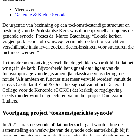
Meer over
Generale & Kleine Synode
De urgentie van bezinning op een toekomstbestendige structuur en
besturing van de Protestantse Kerk was duidelijk voelbaar tijdens de
generale synode. Preses ds. Marco Batenburg: “Lokale kerken
vragen praktische hulp vanwege verminderde bestuurskracht en
verschillende initiatieven zoeken deeloplossingen voor structuren die
niet meer werken.”
Het moderamen ontving verschillende geluiden waaruit blijkt dat het
wringt in de kerk. Bijvoorbeeld het signaal dat uitgaat van de
focusrapportage van de gezamenlijke classicale vergadering, de
notitie ‘Als ambten en functies niet meer vervuld worden’ vanuit de
classis Gelderland Zuid & Oost, het signaal vanuit het Generaal
College voor de Kerkorde (GCKO) dat kerkelijke regelgeving
steeds minder wordt nageleefd en vanuit het project Duurzaam
Luthers.
Voortgang project ‘toekomstgerichte synode’
In 2021 sprak de synode af dat onderzocht gaat worden hoe de
samenstelling en werkwijze van de synode ook aantrekkelijk blijft
voor nieuwe generaties in de Protestantse Kerk, zodat ook jongere