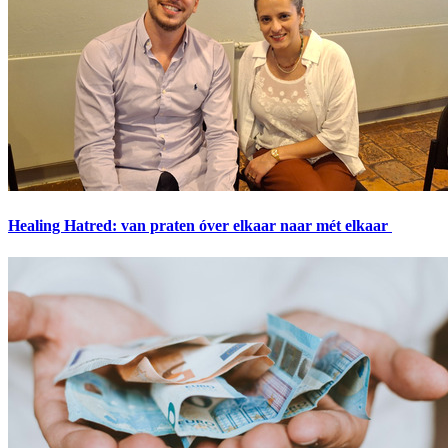
Healing Hatred: van praten óver elkaar naar mét elkaar