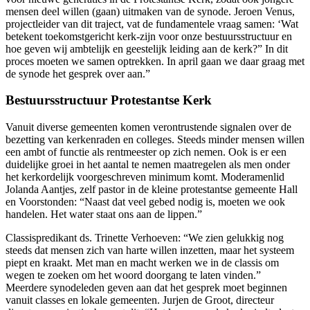
mensen deel willen (gaan) uitmaken van de synode. Jeroen Venus,
projectleider van dit traject, vat de fundamentele vraag samen: ‘Wat
betekent toekomstgericht kerk-zijn voor onze bestuursstructuur en
hoe geven wij ambtelijk en geestelijk leiding aan de kerk?” In dit
proces moeten we samen optrekken. In april gaan we daar graag met
de synode het gesprek over aan.”
Bestuursstructuur Protestantse Kerk
Vanuit diverse gemeenten komen verontrustende signalen over de
bezetting van kerkenraden en colleges. Steeds minder mensen willen
een ambt of functie als rentmeester op zich nemen. Ook is er een
duidelijke groei in het aantal te nemen maatregelen als men onder
het kerkordelijk voorgeschreven minimum komt. Moderamenlid
Jolanda Aantjes, zelf pastor in de kleine protestantse gemeente Hall
en Voorstonden: “Naast dat veel gebed nodig is, moeten we ook
handelen. Het water staat ons aan de lippen.”
Classispredikant ds. Trinette Verhoeven: “We zien gelukkig nog
steeds dat mensen zich van harte willen inzetten, maar het systeem
piept en kraakt. Met man en macht werken we in de classis om
wegen te zoeken om het woord doorgang te laten vinden.”
Meerdere synodeleden geven aan dat het gesprek moet beginnen
vanuit classes en lokale gemeenten. Jurjen de Groot, directeur