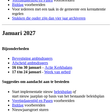
Veertigdagentijd en Pasen
voorbereiden
Biddag
voorbereiden
Voor iedereen met een taak in de gemeente een kerstattentie
regelen
Stukken die ouder zijn dan vier jaar archiveren
Januari 2027
Bijzonderheden
Bevestiging ambtsdragers
Afscheid ambtsdragers
16 t/m 30 januari
–
Actie Kerkbalans
17 t/m 24 januari
-
Week van gebed
Suggesties om aandacht aan te besteden
Start implementatie nieuw
beleidsplan
of
start nieuw jaarplan op basis van het bestaande beleidsplan
Veertigdagentijd en Pasen
voorbereiden
Biddag
voorbereiden
Nieuwjaarsgroet sturen