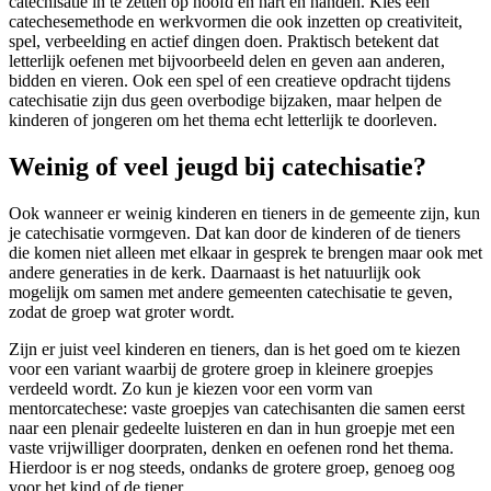
catechisatie in te zetten op hoofd én hart én handen. Kies een
catechesemethode en werkvormen die ook inzetten op creativiteit,
spel, verbeelding en actief dingen doen. Praktisch betekent dat
letterlijk oefenen met bijvoorbeeld delen en geven aan anderen,
bidden en vieren. Ook een spel of een creatieve opdracht tijdens
catechisatie zijn dus geen overbodige bijzaken, maar helpen de
kinderen of jongeren om het thema echt letterlijk te doorleven.
Weinig of veel jeugd bij catechisatie?
Ook wanneer er weinig kinderen en tieners in de gemeente zijn, kun
je catechisatie vormgeven. Dat kan door de kinderen of de tieners
die komen niet alleen met elkaar in gesprek te brengen maar ook met
andere generaties in de kerk.
Daarnaast is het natuurlijk ook
mogelijk om samen met andere gemeenten catechisatie te geven,
zodat de groep wat groter wordt.
Zijn er juist veel kinderen en tieners, dan is het goed om te kiezen
voor een variant waarbij de grotere groep in kleinere groepjes
verdeeld wordt. Zo kun je kiezen voor een vorm van
mentorcatechese: vaste groepjes van catechisanten die samen eerst
naar een plenair gedeelte luisteren en dan in hun groepje met een
vaste vrijwilliger doorpraten, denken en oefenen rond het thema.
Hierdoor is er nog steeds, ondanks de grotere groep, genoeg oog
voor het kind of de tiener.