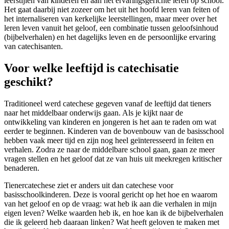
leerstijlen van kinderen en aan het ervaringsgerichte leren op school.
Het gaat daarbij niet zozeer om het uit het hoofd leren van feiten of
het internaliseren van kerkelijke leerstellingen, maar meer over het
leren leven vanuit het geloof, een combinatie tussen geloofsinhoud
(bijbelverhalen) en het dagelijks leven en de persoonlijke ervaring
van catechisanten.
Voor welke leeftijd is catechisatie
geschikt?
Traditioneel werd catechese gegeven vanaf de leeftijd dat tieners
naar het middelbaar onderwijs gaan. Als je kijkt naar de
ontwikkeling van kinderen en jongeren is het aan te raden om wat
eerder te beginnen. Kinderen van de bovenbouw van de basisschool
hebben vaak meer tijd en zijn nog heel geïnteresseerd in feiten en
verhalen. Zodra ze naar de middelbare school gaan, gaan ze meer
vragen stellen en het geloof dat ze van huis uit meekregen kritischer
benaderen.
Tienercatechese ziet er anders uit dan catechese voor
basisschoolkinderen. Deze is vooral gericht op het hoe en waarom
van het geloof en op de vraag: wat heb ik aan die verhalen in mijn
eigen leven? Welke waarden heb ik, en hoe kan ik de bijbelverhalen
die ik geleerd heb daaraan linken? Wat heeft geloven te maken met