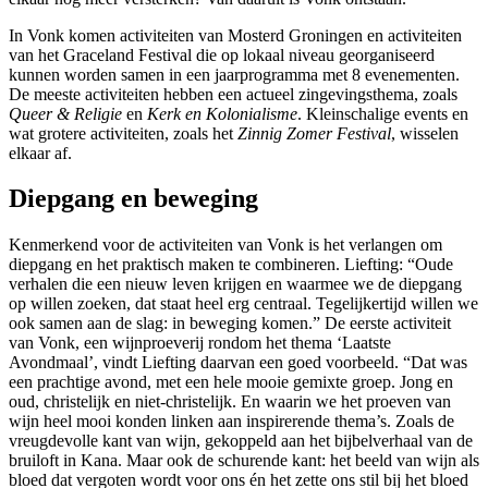
In Vonk komen activiteiten van Mosterd Groningen en activiteiten
van het Graceland Festival die op lokaal niveau georganiseerd
kunnen worden samen in een jaarprogramma met 8 evenementen.
De meeste activiteiten hebben een actueel zingevingsthema, zoals
Queer & Religie
en
Kerk en Kolonialisme
.
Kleinschalige events en
wat grotere activiteiten, zoals het
Zinnig Zomer Festival
, wisselen
elkaar af.
Diepgang en beweging
Kenmerkend voor de activiteiten van Vonk is het verlangen om
diepgang en het praktisch maken te combineren. Liefting: “
Oude
verhalen die een nieuw leven krijgen en waarmee we de diepgang
op willen zoeken, dat staat heel erg centraal. Tegelijkertijd willen we
ook samen aan de slag: in beweging komen.”
De eerste activiteit
van Vonk, een wijnproeverij rondom het thema ‘Laatste
Avondmaal’, vindt Liefting daarvan een goed voorbeeld. “Dat was
een prachtige avond, met een hele mooie gemixte groep. Jong en
oud, christelijk en niet-christelijk. En waarin we het proeven van
wijn heel mooi konden linken aan inspirerende thema’s. Zoals de
vreugdevolle kant van wijn, gekoppeld aan het bijbelverhaal van de
bruiloft in Kana. Maar ook de schurende kant: het beeld van wijn als
bloed dat vergoten wordt voor ons én het zette ons stil bij het bloed