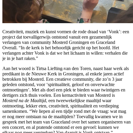
Creativiteit, muziek en kunst vormen de rode draad van ‘Vonk’: een
project dat toevalligerwijs ontstond vanuit een gezamenlijk
verlangen van community Mosterd Groningen en Graceland
Overall. “In de kerk is het behoorlijk gericht op het hoofd. Het
verlangen achter Vonk is dat we het lichaam in willen: verhalen die
je in je hart raken.”
Aan het woord is Tirtsa Liefting-van den Toren, naast haar werk als
predikant in de Nieuwe Kerk in Groningen, al enkele jaren actief
betrokken bij Mosterd. Een creatieve community, die zo’n 3 jaar
geleden ontstond, voor ‘spiritualiteit, geloof en onverwachte
ontmoetingen’. Met als doel een plek te bieden waar twintigers en
dertigers zich thuis voelen. Een kernactiviteit van Mosterd is
Mosterd na de Maaltijd
, een tweewekelijkse maaltijd waar
ontmoeting, lekker eten, creativiteit, spiritualiteit en verdieping
samenkomen. “We liepen al een tijdje rond met de vraag: wat mag
er nog meer ontstaan na de maaltijden? Toevallig kwamen we in
gesprek met het team van Graceland over het samen organiseren van
een concert, en al pratende ontstond er een gevoel: kunnen we
elkaar nog meer versterken? Van daaruit is Vonk ontstaan.”