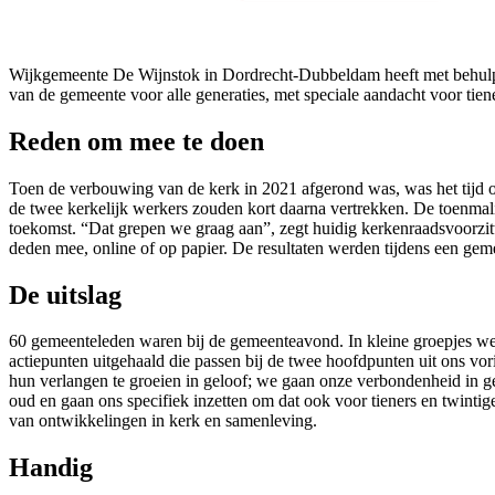
Wijkgemeente De Wijnstok in Dordrecht-Dubbeldam heeft met behulp v
van de gemeente voor alle generaties, met speciale aandacht voor tiene
Reden om mee te doen
Toen de verbouwing van de kerk in 2021 afgerond was, was het tijd om
de twee kerkelijk werkers zouden kort daarna vertrekken. De toenmali
toekomst. “Dat grepen we graag aan”, zegt huidig kerkenraadsvoorzit
deden mee, online of op papier. De resultaten werden tijdens een g
De uitslag
60 gemeenteleden waren bij de gemeenteavond. In kleine groepjes we
actiepunten uitgehaald die passen bij de twee hoofdpunten uit ons vor
hun verlangen te groeien in geloof; we gaan onze verbondenheid in g
oud en gaan ons specifiek inzetten om dat ook voor tieners en twinti
van ontwikkelingen in kerk en samenleving.
Handig