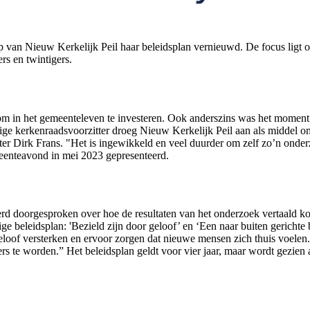
an Nieuw Kerkelijk Peil haar beleidsplan vernieuwd. De focus ligt op
rs en twintigers.
 in het gemeenteleven te investeren. Ook anderszins was het moment vo
ge kerkenraadsvoorzitter droeg Nieuw Kerkelijk Peil aan als middel om 
ter Dirk Frans. "Het is ingewikkeld en veel duurder om zelf zo’n ond
emeenteavond in mei 2023 gepresenteerd.
rd doorgesproken over hoe de resultaten van het onderzoek vertaald k
ige beleidsplan: 'Bezield zijn door geloof’ en ‘Een naar buiten gericht
eloof versterken en ervoor zorgen dat nieuwe mensen zich thuis voelen.
gers te worden.” Het beleidsplan geldt voor vier jaar, maar wordt gezie