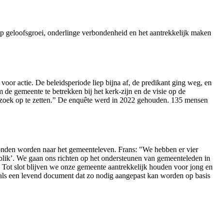
 geloofsgroei, onderlinge verbondenheid en het aantrekkelijk maken
or actie. De beleidsperiode liep bijna af, de predikant ging weg, en
de gemeente te betrekken bij het kerk-zijn en de visie op de
erzoek op te zetten.” De enquête werd in 2022 gehouden. 135 mensen
onden worden naar het gemeenteleven. Frans: "We hebben er vier
e blik’. We gaan ons richten op het ondersteunen van gemeenteleden in
 Tot slot blijven we onze gemeente aantrekkelijk houden voor jong en
n als een levend document dat zo nodig aangepast kan worden op basis