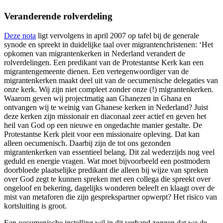
Veranderende rolverdeling
Deze nota
ligt vervolgens in april 2007 op tafel bij de generale
synode en spreekt in duidelijke taal over migrantenchristenen: ‘Het
opkomen van migrantenkerken in Nederland verandert de
rolverdelingen. Een predikant van de Protestantse Kerk kan een
migrantengemeente dienen. Een vertegenwoordiger van de
migrantenkerken maakt deel uit van de oecumenische delegaties van
onze kerk. Wij zijn niet compleet zonder onze (!) migrantenkerken.
Waarom geven wij projectmatig aan Ghanezen in Ghana en
ontvangen wij te weinig van Ghanese kerken in Nederland? Juist
deze kerken zijn missionair en diaconaal zeer actief en geven het
heil van God op een nieuwe en ongedachte manier gestalte. De
Protestantse Kerk pleit voor een missionaire opleving. Dat kan
alleen oecumenisch. Daarbij zijn de tot ons gezonden
migrantenkerken van essentieel belang. Dit zal wederzijds nog veel
geduld en energie vragen. Wat moet bijvoorbeeld een postmodern
doorbloede plaatselijke predikant die alleen bij wijze van spreken
over God zegt te kunnen spreken met een collega die spreekt over
ongeloof en bekering, dagelijks wonderen beleeft en klaagt over de
mist van metaforen die zijn gesprekspartner opwerpt? Het risico van
kortsluiting is groot.
Een oecumenische instelling wil in dit verband zeggen dat we de