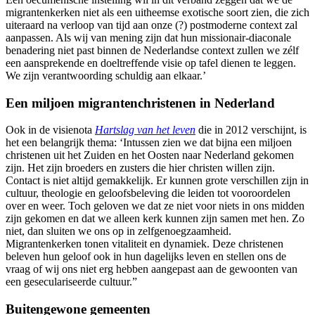
migrantenkerken niet als een uitheemse exotische soort zien, die zich
uiteraard na verloop van tijd aan onze (?) postmoderne context zal
aanpassen. Als wij van mening zijn dat hun missionair-diaconale
benadering niet past binnen de Nederlandse context zullen we zélf
een aansprekende en doeltreffende visie op tafel dienen te leggen.
We zijn verantwoording schuldig aan elkaar.’
Een miljoen migrantenchristenen in Nederland
Ook in de visienota
Hartslag van het leven
die in 2012 verschijnt, is
het een belangrijk thema: ‘Intussen zien we dat bijna een miljoen
christenen uit het Zuiden en het Oosten naar Nederland gekomen
zijn. Het zijn broeders en zusters die hier christen willen zijn.
Contact is niet altijd gemakkelijk. Er kunnen grote verschillen zijn in
cultuur, theologie en geloofsbeleving die leiden tot vooroordelen
over en weer. Toch geloven we dat ze niet voor niets in ons midden
zijn gekomen en dat we alleen kerk kunnen zijn samen met hen. Zo
niet, dan sluiten we ons op in zelfgenoegzaamheid.
Migrantenkerken tonen vitaliteit en dynamiek. Deze christenen
beleven hun geloof ook in hun dagelijks leven en stellen ons de
vraag of wij ons niet erg hebben aangepast aan de gewoonten van
een geseculariseerde cultuur.”
Buitengewone gemeenten