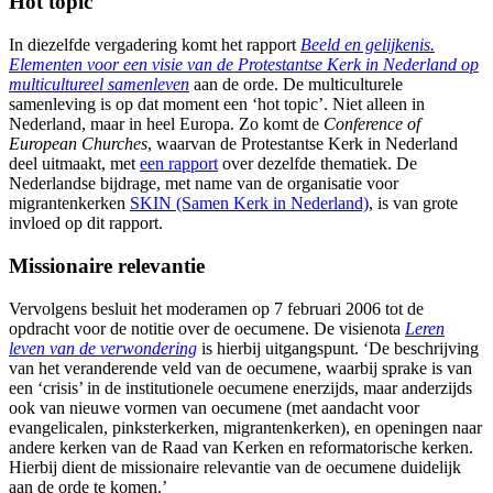
Hot topic
In diezelfde vergadering komt het rapport
Beeld en gelijkenis.
Elementen voor een visie van de Protestantse Kerk in Nederland op
multicultureel samenleven
aan de orde. De multiculturele
samenleving is op dat moment een ‘hot topic’. Niet alleen in
Nederland, maar in heel Europa. Zo komt de
Conference of
European Churches
, waarvan de Protestantse Kerk in Nederland
deel uitmaakt, met
een rapport
over dezelfde thematiek. De
Nederlandse bijdrage, met name van de organisatie voor
migrantenkerken
SKIN (Samen Kerk in Nederland)
, is van grote
invloed op dit rapport.
Missionaire relevantie
Vervolgens besluit het moderamen op 7 februari 2006 tot de
opdracht voor de notitie over de oecumene. De visienota
Leren
leven van de verwondering
is hierbij uitgangspunt. ‘De beschrijving
van het veranderende veld van de oecumene, waarbij sprake is van
een ‘crisis’ in de institutionele oecumene enerzijds, maar anderzijds
ook van nieuwe vormen van oecumene (met aandacht voor
evangelicalen, pinksterkerken, migrantenkerken), en openingen naar
andere kerken van de Raad van Kerken en reformatorische kerken.
Hierbij dient de missionaire relevantie van de oecumene duidelijk
aan de orde te komen.’