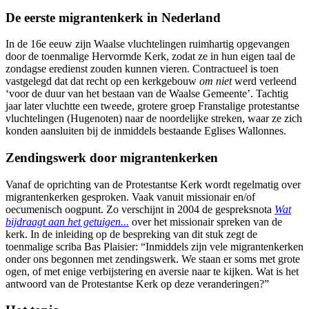
De eerste migrantenkerk in Nederland
In de 16e eeuw zijn Waalse vluchtelingen ruimhartig opgevangen
door de toenmalige Hervormde Kerk, zodat ze in hun eigen taal de
zondagse eredienst zouden kunnen vieren. Contractueel is toen
vastgelegd dat dat recht op een kerkgebouw
om niet
werd verleend
‘voor de duur van het bestaan van de Waalse Gemeente’. Tachtig
jaar later vluchtte een tweede, grotere groep Franstalige protestantse
vluchtelingen (Hugenoten) naar de noordelijke streken, waar ze zich
konden aansluiten bij de inmiddels bestaande Eglises Wallonnes.
Zendingswerk door migrantenkerken
Vanaf de oprichting van de Protestantse Kerk wordt regelmatig over
migrantenkerken gesproken. Vaak vanuit missionair en/of
oecumenisch oogpunt. Zo verschijnt in 2004 de gespreksnota
Wat
bijdraagt aan het getuigen...
over het missionair spreken van de
kerk. In de inleiding op de bespreking van dit stuk zegt de
toenmalige scriba Bas Plaisier: “Inmiddels zijn vele migrantenkerken
onder ons begonnen met zendingswerk. We staan er soms met grote
ogen, of met enige verbijstering en aversie naar te kijken. Wat is het
antwoord van de Protestantse Kerk op deze veranderingen?”