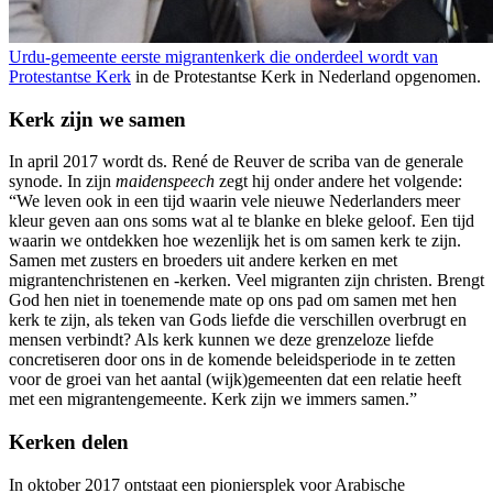
Urdu-gemeente eerste migrantenkerk die onderdeel wordt van
Protestantse Kerk
in de Protestantse Kerk in Nederland opgenomen.
Kerk zijn we samen
In april 2017 wordt ds. René de Reuver de scriba van de generale
synode. In zijn
maidenspeech
zegt hij onder andere het volgende:
“We leven ook in een tijd waarin vele nieuwe Nederlanders meer
kleur geven aan ons soms wat al te blanke en bleke geloof. Een tijd
waarin we ontdekken hoe wezenlijk het is om samen kerk te zijn.
Samen met zusters en broeders uit andere kerken en met
migrantenchristenen en -kerken. Veel migranten zijn christen. Brengt
God hen niet in toenemende mate op ons pad om samen met hen
kerk te zijn, als teken van Gods liefde die verschillen overbrugt en
mensen verbindt? Als kerk kunnen we deze grenzeloze liefde
concretiseren door ons in de komende beleidsperiode in te zetten
voor de groei van het aantal (wijk)gemeenten dat een relatie heeft
met een migrantengemeente. Kerk zijn we immers samen.”
Kerken delen
In oktober 2017 ontstaat een
pioniersplek voor Arabische